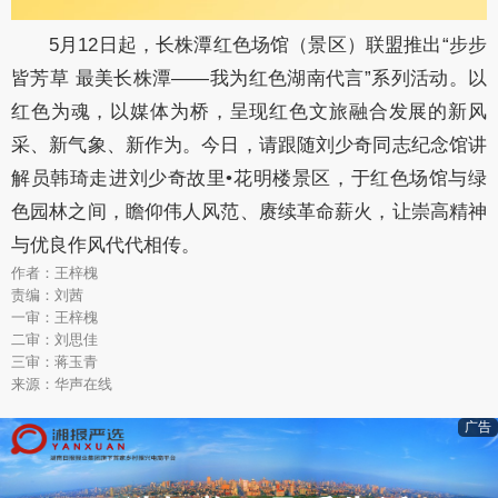
5月12日起，长株潭红色场馆（景区）联盟推出“步步
皆芳草 最美长株潭——我为红色湖南代言”系列活动。以
红色为魂，以媒体为桥，呈现红色文旅融合发展的新风
采、新气象、新作为。今日，请跟随刘少奇同志纪念馆讲
解员韩琦走进刘少奇故里•花明楼景区，于红色场馆与绿
色园林之间，瞻仰伟人风范、赓续革命薪火，让崇高精神
与优良作风代代相传。
作者：王梓槐
责编：刘茜
一审：王梓槐
二审：刘思佳
三审：蒋玉青
来源：华声在线
广告