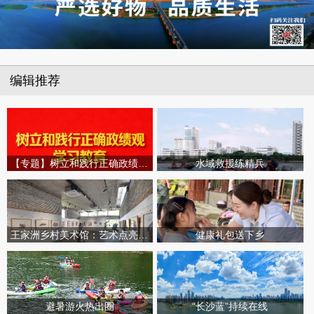
编辑推荐
【专题】树立和践行正确政绩观学习教育
水域救援练精兵
王家洲乡村美术馆：艺术点亮田园乡村
健康礼包送下乡
避暑游火热出圈
“长沙蓝”持续在线