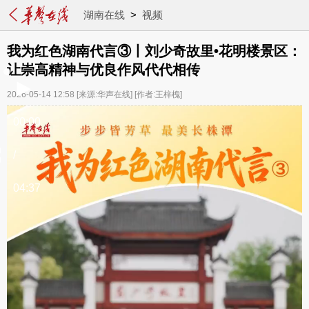
湖南在线
>
视频
我为红色湖南代言③丨刘少奇故里•花明楼景区：
让崇高精神与优良作风代代相传
2026-05-14 12:58
[来源:华声在线]
[作者:王梓槐]
00:00
/
04:37