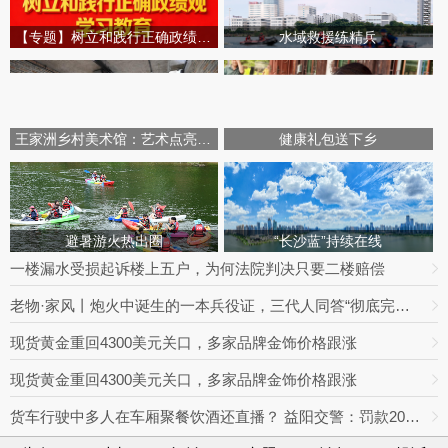
【专题】树立和践行正确政绩观学习教育
水域救援练精兵
王家洲乡村美术馆：艺术点亮田园乡村
健康礼包送下乡
避暑游火热出圈
“长沙蓝”持续在线
一楼漏水受损起诉楼上五户，为何法院判决只要二楼赔偿
老物·家风丨炮火中诞生的一本兵役证，三代人同答“彻底完成任务”
现货黄金重回4300美元关口，多家品牌金饰价格跟涨
现货黄金重回4300美元关口，多家品牌金饰价格跟涨
货车行驶中多人在车厢聚餐饮酒还直播？ 益阳交警：罚款2000元记3分