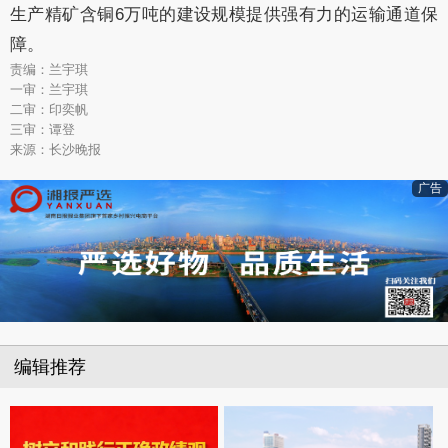
生产精矿含铜6万吨的建设规模提供强有力的运输通道保
障。
责编：兰宇琪
一审：兰宇琪
二审：印奕帆
三审：谭登
来源：长沙晚报
广告
编辑推荐