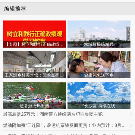
编辑推荐
【专题】树立和践行正确政绩观学习教育
水域救援练精兵
王家洲乡村美术馆：艺术点亮田园乡村
健康礼包送下乡
避暑游火热出圈
“长沙蓝”持续在线
最高悬赏25万元！湖南警方通缉两名犯罪集团主犯
燃油附加费“三连降”，暑运机票钱反而更贵！业内预计：8月下旬将迎回落拐点