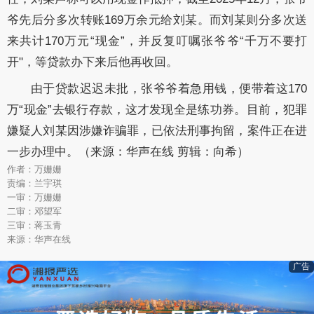
爷先后分多次转账169万余元给刘某。而刘某则分多次送
来共计170万元“现金”，并反复叮嘱张爷爷“千万不要打
开"，等贷款办下来后他再收回。
由于贷款迟迟未批，张爷爷着急用钱，便带着这170
万“现金”去银行存款，这才发现全是练功券。目前，犯罪
嫌疑人刘某因涉嫌诈骗罪，已依法刑事拘留，案件正在进
一步办理中。（来源：华声在线 剪辑：向希）
作者：万姗姗
责编：兰宇琪
一审：万姗姗
二审：邓望军
三审：蒋玉青
来源：华声在线
广告