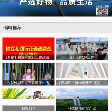
编辑推荐
【专题】树立和践行正确政绩观学习教育
家门口找好工作
“橘洲唱晚”点亮暑期夜生活
梅溪湖艺术博物馆开启“夜间模式”
稻谷归仓
科技赋能脐橙产业