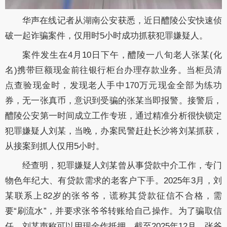
华声在线记者从湖南公安获悉，近日醴陵公安快速侦
破一起诈骗案件，仅用时5小时成功抓获犯罪嫌疑人。
案件发生在4月10日下午，醴陵一八旬老人张某(化
名)携带巨额现金前往银行柜台办理存款业务。当柜员清
点查验现金时，发现老人手中170万元现金全部为练功
券，无一张真币，意识到受骗的张某当即报警。接警后，
醴陵公安第一时间成立工作专班，通过精准分析很快锁定
犯罪嫌疑人刘某，当晚，办案民警赶赴长沙将刘某抓获，
从接案到抓人仅用5小时。
经查明，犯罪嫌疑人刘某曾从事贷款中介工作，专门
物色年纪大、有贷款需求的老客户下手。2025年3月，刘
某联系上82岁的张爷爷，谎称其贷款征信不合格，需
要“刷流水”，并要求张爷爷转账给自己操作。为了骗取信
任，刘某声称可以用现金作抵押，截至2025年12月，张爷