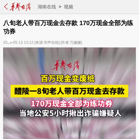
湖南在线
>
视频
八旬老人带百万现金去存款 170万现金全部为练
功券
2026-05-13 13:12
[来源:华声在线]
[作者:万姗姗]