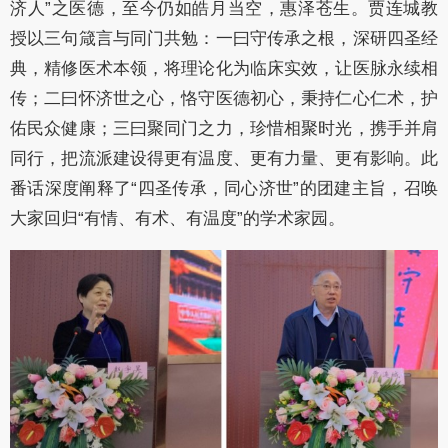
济人”之医德，至今仍如皓月当空，惠泽苍生。贾连城教
授以三句箴言与同门共勉：一曰守传承之根，深研四圣经
典，精修医术本领，将理论化为临床实效，让医脉永续相
传；二曰怀济世之心，恪守医德初心，秉持仁心仁术，护
佑民众健康；三曰聚同门之力，珍惜相聚时光，携手并肩
同行，把流派建设得更有温度、更有力量、更有影响。此
番话深度阐释了“四圣传承，同心济世”的团建主旨，召唤
大家回归“有情、有术、有温度”的学术家园。