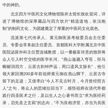
中的神韵。
北京四方中医药文化博物馆陈井太馆长致欢迎词，详
述了博物馆的深厚藏品与四方饮片“精选道地，依法炮
制”的制药文化，为团建奠定了厚重的中医药文化底色。
流派第七代传承人、黄元御医派考核委员会主任委
员、专委会常务副主任委员、首都医科大学附属北京中医
医院泌尿外科主任贾连城教授，以一番极富诗意的致辞将
众人引入时空交错的医学长河。“燕山迤逦入穹苍，拒马
蜿蜒润四方，云居古刹钟声远，周口遗风文脉长”，他引
领大家回溯200多年前祖师黄元御在燕山脚下、云居古寺
留下的足迹；又借李白“今人不见古时月，今月曾经照古
人”之句，将众人的思绪拉回当下，感悟祖师在清代帝都
践行四圣医术之行，及以生人之心著书而立“求为医经药
录，启先圣之玄扄”的志向，“不为良相济世，亦当为良医