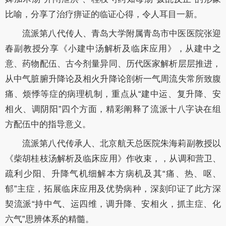
比喻，分享了治疗痹证的临证心得，令人耳目一新。
流派第八代传人、青岛大学附属青岛市中医医院张迎
春副教授分享《小建中汤解析及临床应用》，从建中之
意、药物配伍、古今剂量异同、历代医家解析层层推进，
从中气脏腑升降论及相火升降论剖析一气周流失常所致腹
痛、烦悸等症的病理机制，重点从“建中运、复升降、安
相火、调阴阳”四个方面，精彩阐释了流派十八字诀在组
方配伍中的指导意义。
流派第八代传承人、北京航天总医院朱海莉副教授以
《柴胡桂枝汤解析及临床应用》作收束，，从调和营卫、
疏利少阳、升降气机细解本方病机及其“痛、热、呕、
郁”主症，拓展临床应用及优势病种，深刻印证了此方深
契流派“持中气、运四维，调升降、安相火，抓主症、化
六气”思辨体系的精髓。