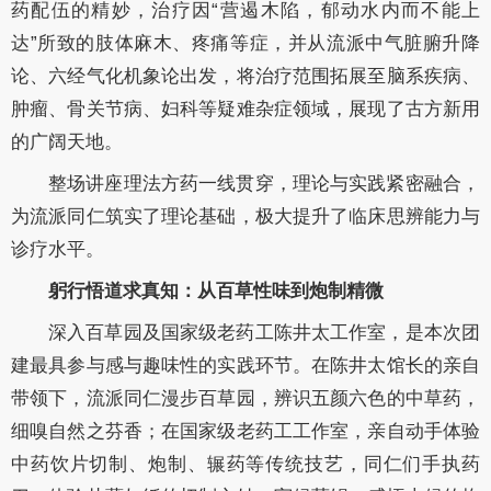
药配伍的精妙，治疗因“营遏木陷，郁动水内而不能上
达”所致的肢体麻木、疼痛等症，并从流派中气脏腑升降
论、六经气化机象论出发，将治疗范围拓展至脑系疾病、
肿瘤、骨关节病、妇科等疑难杂症领域，展现了古方新用
的广阔天地。
整场讲座理法方药一线贯穿，理论与实践紧密融合，
为流派同仁筑实了理论基础，极大提升了临床思辨能力与
诊疗水平。
躬行悟道求真知：从百草性味到炮制精微
深入百草园及国家级老药工陈井太工作室，是本次团
建最具参与感与趣味性的实践环节。在陈井太馆长的亲自
带领下，流派同仁漫步百草园，辨识五颜六色的中草药，
细嗅自然之芬香；在国家级老药工工作室，亲自动手体验
中药饮片切制、炮制、辗药等传统技艺，同仁们手执药