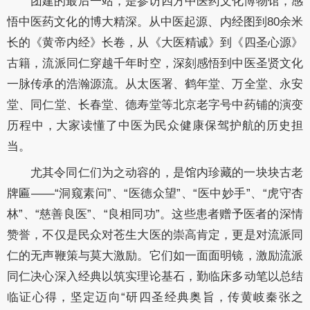
团建的最后一站，是参访四方中医药文化博物馆，感
悟中医药文化的博大精深。从中医起源、内经图到80余米
长的《黄帝内经》长卷，从《大医精诚》到《四圣心源》
古籍，流派同仁穿越千年时空，深刻感悟到中医圣贤文化
一脉传承的浩瀚源流。从太医署、鹤年堂、万全堂、永安
堂、同仁堂、长春堂、德寿堂等北京老字号中药铺的演变
历程中，大家读懂了中医为民众健康保驾护航的历史担
当。
尤其令同仁们为之动容的，是馆内珍藏的一块块古老
牌匾——“洞窥素问”、“医德众望”、“医中妙手”、“虎守杏
林”、“慈善良医”、“良相同功”。这些患者赠予医者的深情
赞誉，不仅是民众对苍生大医的崇高肯定，更是对流派同
仁的无声鞭策与莫大激励。它们如一面面明镜，激励流派
同仁决心深入经典以筑实理论基石，勤临床多动笔以总结
临证心得，坚定迈向“研四圣经典奥旨，传黄岐秦张之