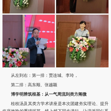
从左到右：第一排：贾连城、李玲，
第二排：高东顺、张越颖
博学明辨筑根基：从一气周流到类方阐微
桂枝汤及其类方学术讲座是本次团建夯实理论、提升