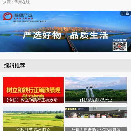
来源：华声在线
广告
编辑推荐
【专题】树立和践行正确政绩观学习教育
科技赋能脐橙产业
立秋时节 稻谷归仓
外籍志愿者助力张家界暑运