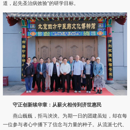
道，起先圣治病效验”的研学目标。
守正创新续华章：从薪火相传到济世惠民
燕山巍巍，拒马泱泱。为期一日的团建虽短，却在每
一位参与者心中播下了信念与力量的种子。从流派七代、