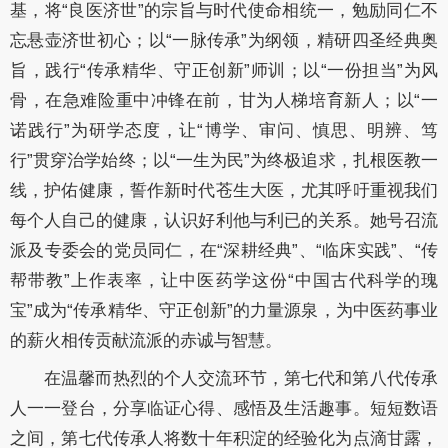
基，将“良医济世”的宗旨与时代使命相统一，勉励同仁不
忘悬壶济世初心；以“一脉传承”为纲领，精研四圣经典奥
旨，践行“传承精华、守正创新”师训；以“一份担当”为风
骨，在急难险重中冲锋在前，甘为人梯培育新人；以“一
诺践行”为研学态度，让“博学、审问、慎思、明辨、笃
行”贯穿治学始终；以“一生为民”为终极追求，扎根医教一
线，护佑健康，誓作新时代苍生大医，尤其呼吁重视我们
每个人自己的健康，认识好利他与利已的关系。她号召流
派及专委会的党员同仁，在“深耕经典”、“临床实践”、“传
帮带教”上作表率，让中医药学这份“中国古代科学的瑰
宝”成为“传承精华、守正创新”的力量源泉，为中医药事业
的薪火相传贡献流派的赤诚与智慧。
在温馨而热烈的个人交流环节，第七代和第八代传承
人一一登台，分享临证心得、感悟及生活趣事。短短数语
之间，第七代传承人将数十年积淀的经验化为点滴甘露，