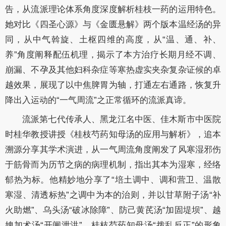
告，从流派理论体系角度深度解析桂枝一药的运用特色。
她对比《四圣心源》与《金匮悬解》两个版本温经汤的异
同，从中气斡旋、土枢四维的高度，从“温、通、补、
养”角度阐释配伍机理，揭示了本方治疗长期月经不调、
崩漏、不孕及其他妇科杂症等寒热虚实夹杂复杂证候的卓
越效果，展现了以中焦脾胃为轴，打通左右通路，恢复升
降出入运动的“一气周流”之正常循环的流派真谛。
流派第七代传承人、黑龙江名中医、佳木斯市中医院
时桂华教授讲授《桂枝芍药知母汤的应用与解析》，追本
溯源分享其学术演进，从一气周流角度阐发了风寒湿邪伤
于筋骨而为历节之病的病理机制，指出其本为湿寒，经络
郁热为标。他精妙地分享了“培土调中、调和营卫、温散
寒湿、清透标热”之调中为本的治则，并以甘草附子汤“补
火助燃”、乌头汤“破冰除障”、防己黄芪汤“加固堤坝”、越
婢加术汤“开闸泄洪”、桂枝芍药知母汤“拨乱反正”的形象