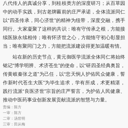
八代传人的真诚分享，到桂枝类方的深度研习；从百草园
中的动手实践，到古老牌匾前的庄严承诺，全体流派同仁
以“四圣传承，同心济世”的精神为纽带，深度交融，携手
同行。大家凝聚了这样的共识：唯有守传承之根，方能接
续医脉永续相传；唯有怀济世之心，方能恪守初心彰显担
当；唯有聚同门之力，方能把流派建设得更加温暖有情。
站在新的历史节点，黄元御医学流派全体同仁将始终
铭记“博学明辨、术济苍生”的使命，以“研四圣经典奥旨，
传黄岐秦张之道”为己任，以“悲天悯人护佑民众健康，誓
作新时代苍生大医”为毕生追求，学有所成，术更精湛，
践行流派“良医济世”宗旨的庄严誓言，为护佑人民健康、
推动中医药事业创新发展贡献流派的智慧与力量。
责编：陈方
一审：陈方
二审：汤世明
三审：田从梅