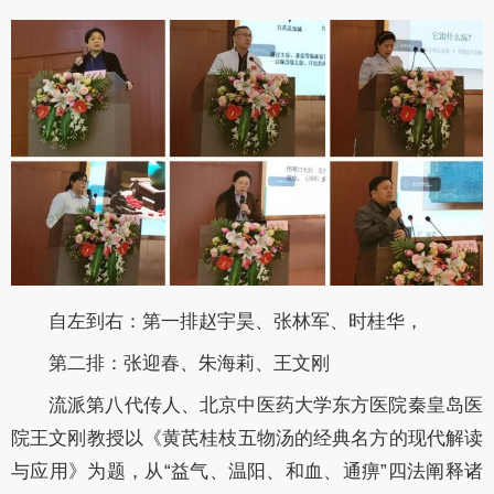
自左到右：第一排赵宇昊、张林军、时桂华，
第二排：张迎春、朱海莉、王文刚
流派第八代传人、北京中医药大学东方医院秦皇岛医
院王文刚教授以《黄芪桂枝五物汤的经典名方的现代解读
与应用》为题，从“益气、温阳、和血、通痹”四法阐释诸