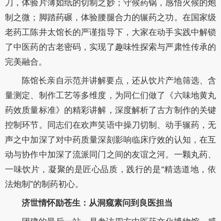
刀，体验片薄如纸的切制之妙；守候药锅，感悟火候的炮
制之微；脚踏药碾，体验腰腿合力的辗药之功。在国家级
老药工陈井太馆长的严谨指导下，大家在动手实践中解锁
了中医药的古老密码，实现了趣味性探索与严肃性传承的
完美融合。
陈馆长亲自示范并讲解要点，还从饮片产地筛选、含
量测定、制作工艺等多维度，为同仁们做了《六味地黄丸
药效质量标准》的精彩讲解，深度解析了古方制作的关键
控制环节。同志们在欢声笑语中操刀切制、动手辗药，无
声之中加深了对中药质量深刻影响临床疗效的认知，在互
动与协作中加深了流派同门之间的友谊之河。一颗丸药、
一味饮片，凝聚的是匠心品质，践行的是“精选道地，依
法炮制”的制药初心。
济世情怀励苍生：从洞窥素问到良医担当