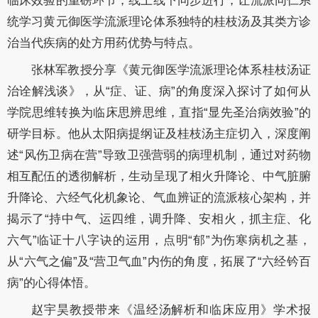
临床效验的重磅环节，线上线下同步进行，让流派同仁系
统学习黄元御医学流派理论体系独特的桂枝汤及其类方诊
治当代疾病的处方用药优势与特点。
张林军教授分享《黄元御医学流派理论体系桂枝汤证
治诠解浅谈》，从“症、证、病”的角度深入探讨了如何从
学院思维转换为临床思辨思维，直指“显先圣治病效验”的
研学目标。他从太阳病提纲证及桂枝汤主症切入，深度阐
述“风伤卫病在营”导致卫强营弱的病理机制，通过对药物
相互配伍的透彻解析，生动呈现了相火升降论、中气脏腑
升降论、六经气化机象论、气血辨证的流派核心架构，并
揭示了“持中气、运四维，调升降、安相火，抓主症、化
六气”临证十八字诀的运用，点明“郁”为伤寒病机之基，
从“六气之偏”及“营卫气血”内伤的角度，拓展了“六经钤百
病”的心得体悟。
赵宇昊教授带来《温经汤解析和临床应用》学术报