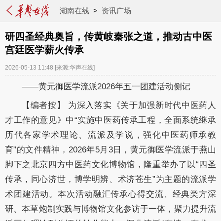
湖南在线
>
资讯广场
研四圣经典奥旨，传黄岐秦张之道，推动古中医
宫廷医学薪火传承
2026-05-13 11:48
[来源:华声在线]
——黄元御医学流派2026年五一团建活动侧记
【编者按】 为深入落实《关于加强新时代中医药人
才工作的意见》中“实施中医药传承工程，全面系统继承
历代各家学术理论、流派及学说，强化中医药师承教
育”的文件精神，2026年5月3日，黄元御医学流派于燕山
脚下之北京四方中医药文化博物馆，隆重举办了以“四圣
传承，同心济世，博学明辨、术济苍生”为主题的流派学
术团建活动。本次活动融汇传承心得交流、经典类方深
研、本草炮制实践与博物馆文化参访于一体，聚力提升流