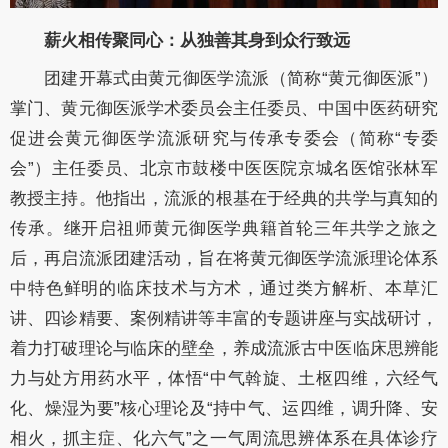
薪火相传聚同心：从独善其身到众行致远
团建开幕式由黄元御医学流派（简称“黄元御医派”）
掌门、黄元御医派学术委员会主任委员、中国中医药研究
促进会黄元御医学流派研究与传承专委会（简称“专委
会”）主任委员、北京市鼓楼中医医院京城名医馆张林军
教授主持。他指出，流派的根基在于经典的共学与真知的
传承。继开启祖师黄元御医学典籍首轮三年共学之旅之
后，再启流派团建活动，旨在将黄元御医学流派理论体系
中特色鲜明的临床技术与方术，通过类方解析、本草汇
讲、四诊精要、案例精讲等丰富的专题讲座与实战研讨，
着力打破理论与临床的壁垒，养成流派古中医临床思辨能
力与处方用药水平，体悟“中气斡旋、土枢四维，六经气
化、燥湿为要”核心理论及“持中气、运四维，调升降、安
相火，抓主症、化六气”之一气周流思辨体系在具体诊疗