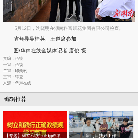
5月12日，沈晓明在湖南科富烟花集团有限公司检查。​
省领导吴桂英、王道席参加。
图/华声在线全媒体记者 唐俊 摄
责编：伍镆
一审：伍镆
二审：印奕帆
三审：谭登
来源：华声在线
编辑推荐
【专题】树立和践行正确政绩观学习教育
家门口找好工作