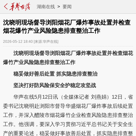
湖南在线
>
要闻
沈晓明现场督导浏阳烟花厂爆炸事故处置并检查
烟花爆竹产业风险隐患排查整治工作
2026-05-12 18:40
[来源:华声在线]
沈晓明现场督导
浏阳
烟花厂爆炸事故处置
并检查烟花
爆竹产业
风险隐患排查整治工作
稳妥做好善后处置
抓实隐患排查整治
坚决打好防风险保安全护稳定攻坚战
华声在线
5月12日讯（全媒体记者 刘燕娟）12日，省
委书记沈晓明赴浏阳市督导华盛烟花厂爆炸事故
后续
处置
工作，并深入醴陵市烟花爆竹企业检查风险隐患排查整治
工作
。他强调，要深入学习贯彻习近平总书记关于安全生
产的重要论述，稳妥做好
事故
善后处置，抓实隐患排查整