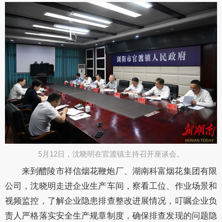
5月12日，沈晓明在官渡镇主持召开座谈会。​
来到醴陵市祥信烟花鞭炮厂、湖南科富烟花集团有限
公司，沈晓明走进企业生产车间，察看工位
、
作业场景
和
视频监控
，了解企业隐患排查整改进展情况，叮嘱企业负
责人严格落实安全生产规章制度，确保排查发现的问题隐