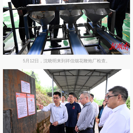
5月12日，沈晓明来到祥信烟花鞭炮厂检查。​