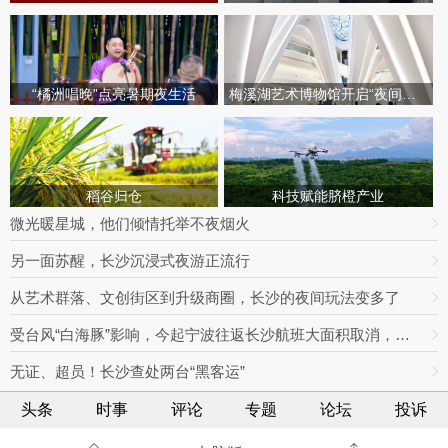
“橘洲唱晚”点亮暑期夜生活
梅溪湖艺术博物馆开启“夜间模式”
稻谷归仓
科技赋能脐橙产业
微光暖星城，他们倾情托举不夜烟火
另一面苏醒，长沙沉浸式夜游正流行
从艺术群落、文创街区到升级商圈，长沙的夜间玩法变多了
受台风“白海豚”影响，今起宁波往返长沙航班大面积取消，明日19趟次全部停飞｜出行早知道
无证、超员！长沙查处两台“黑客运”
头条
时事
评论
专题
论坛
投诉