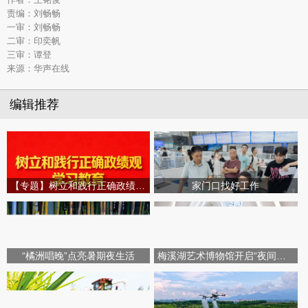
责编：刘畅畅
一审：刘畅畅
二审：印奕帆
三审：谭登
来源：华声在线
编辑推荐
【专题】树立和践行正确政绩观学习教育
家门口找好工作
“橘洲唱晚”点亮暑期夜生活
梅溪湖艺术博物馆开启“夜间模式”