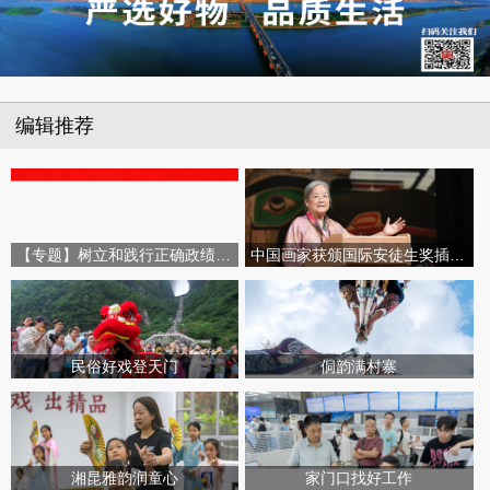
编辑推荐
【专题】树立和践行正确政绩观学习教育
中国画家获颁国际安徒生奖插画家奖
民俗好戏登天门
侗韵满村寨
湘昆雅韵润童心
家门口找好工作