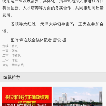
绕湖南产业发展需要，具体化、清单式地深入推进双方在
科技创新、人才培养等方面的务实合作，共同推动高质量
发展。
省领导余红胜，天津大学领导雷鸣、王天友参加会
谈。
图/华声在线全媒体记者 唐俊 摄
责编：张岚
一审：张岚
二审：印奕帆
三审：谭登
来源：华声在线
编辑推荐
【专题】树立和践行正确政绩观学习教育
水域救援练精兵