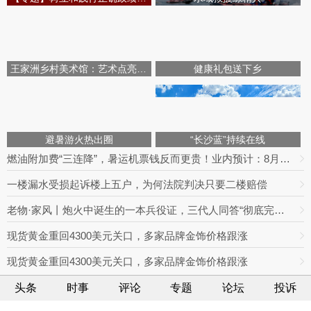
王家洲乡村美术馆：艺术点亮田园乡村
健康礼包送下乡
避暑游火热出圈
“长沙蓝”持续在线
燃油附加费“三连降”，暑运机票钱反而更贵！业内预计：8月下旬将迎回落拐点
一楼漏水受损起诉楼上五户，为何法院判决只要二楼赔偿
老物·家风丨炮火中诞生的一本兵役证，三代人同答“彻底完成任务”
现货黄金重回4300美元关口，多家品牌金饰价格跟涨
现货黄金重回4300美元关口，多家品牌金饰价格跟涨
头条
时事
评论
专题
论坛
投诉