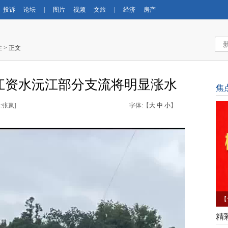
投诉
论坛
|
图片
视频
文旅
|
经济
房产
注
> 正文
江资水沅江部分支流将明显涨水
焦
:张岚
]
字体:【
大
中
小
】
【
育
精