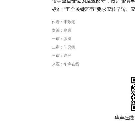
宿等重点部位的巡查防守，做到险情早
标准”“五个关键环节”要求应转早转、
作者：李致远
责编：张岚
一审：张岚
二审：印奕帆
三审：谭登
来源：华声在线