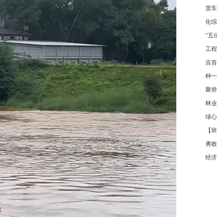
货车
化综
“五
工程
吉首
种一
聚侨
林业
绿心
【班
勇敢
经济