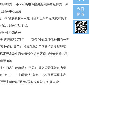
即停即充 一小时可满电 湘赣边新能源货运停充一体
合服务中心启用
位一体”破解农村用水难 湘西州上半年完成农村供水
44处，服务2.3万群众
箱包俏销海内外
季早稻赚近30万元——“90后”小伙姚鹏飞种田有一套
智 护侨益 暖侨心 湘潭优化为侨服务汇聚发展智慧
碳汇开发及生态价值转化提速 湖南首张长株潭生态
碳票落地
主任日志】郭咏瑶：“不忍心”是教育最柔软的力量
的“新生”——“扫帚诗人”黄新生把岁月风雨写成诗
视野丨新政能否让购买家政服务告别“开盲盒”