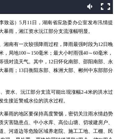
 李致远）5月11日，湖南省应急委办公室发布汛情提
地大暴雨，湘江资水沅江部分支流涨幅明显。
中、湘南有一次较强降雨过程，降雨最强时段为12日晚
米，局地100～150毫米；最大小时雨强40～60毫米，
风等强对流天气。其中，12日怀化南部、邵阳南部、永
大暴雨；13日衡阳东部、株洲大部、郴州中东部部分
江、资水、沅江部分支流可能出现涨幅2-4米的洪水过
发生接近警戒水位的洪水过程。
大暴雨的地区要保持高度警惕，密切关注雨水情趋势
质灾害隐患点、中小水库、高位山塘、切坡建房户、
道、河道边等危险区域养老院、施工工地、工棚、民