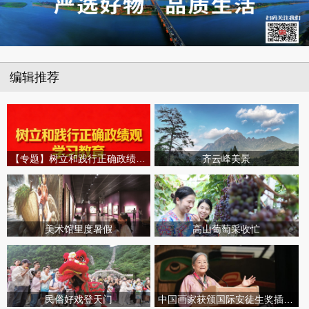
编辑推荐
【专题】树立和践行正确政绩观学习教育
齐云峰美景
美术馆里度暑假
高山葡萄采收忙
民俗好戏登天门
中国画家获颁国际安徒生奖插画家奖