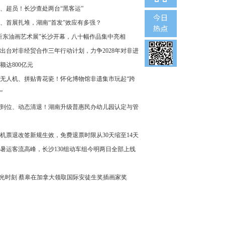
、超员！长沙查处两台“黑客运”
、首展扎堆，湖南“首发”效应有多强？
沂东油画艺术展”长沙开幕，八十幅作品集中亮相
出台对非经贸合作三年行动计划，力争2028年对非进
额达800亿元
无人机、拼贴青花瓷！怀化博物馆非遗集市玩起“跨
”
到位、动态清退！湖南升级普惠民办幼儿园认定与管
机票退改签新规生效，免费退票时限从30天缩至14天
暑运客流高峰，长沙130组动车组今明两日全部上线
”光时刻 蔡皋在加拿大领取国际安徒生奖插画家奖