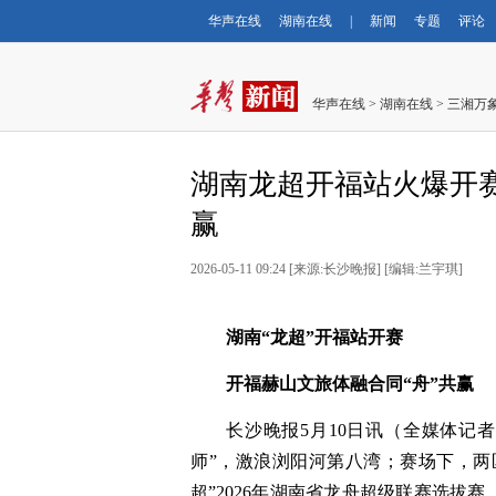
华声在线
湖南在线
|
新闻
专题
评论
华声在线
>
湖南在线
>
三湘万
湖南龙超开福站火爆开赛
赢
2026-05-11 09:24
[
来源:长沙晚报
] [
编辑:兰宇琪
]
湖南“龙超”开福站开赛
开福赫山文旅体融合同“舟”共赢
长沙晚报5月10日讯（全媒体记
师”，激浪浏阳河第八湾；赛场下，两区
超”2026年湖南省龙舟超级联赛选拔