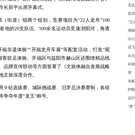
无证
市长郑平出席开幕式。
首店
街道）组两个组别，竞赛项目为“22人龙舟”100
“王
省各地的20支队伍、500余名运动员竞速浏阳河，角逐
湖南
出口
试飞
开福非遗体验”“开福龙舟车展”等配套活动，打造“观
次元
民游客驻足体验。开福区与益阳市赫山区还围绕精品线
补助
、品牌宣传联动等方面签署了《文旅体融合发展战略
理
地文旅深度合作。
东航
采用９站选拔赛、城际挑战赛、汨罗总决赛赛制，各组
护航
终争夺年度“龙王”称号。
运行
“皋