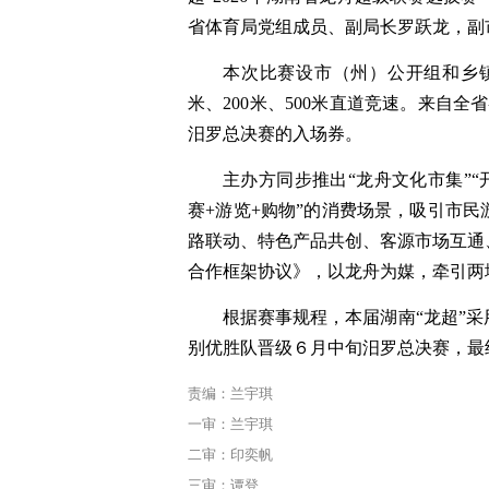
省体育局党组成员、副局长罗跃龙，副
本次比赛设市（州）公开组和乡镇（
米、200米、500米直道竞速。来自全
汨罗总决赛的入场券。
主办方同步推出“龙舟文化市集”“
赛+游览+购物”的消费场景，吸引市
路联动、特色产品共创、客源市场互通
合作框架协议》，以龙舟为媒，牵引两
根据赛事规程，本届湖南“龙超”
别优胜队晋级６月中旬汨罗总决赛，最
责编：兰宇琪
一审：兰宇琪
二审：印奕帆
三审：谭登