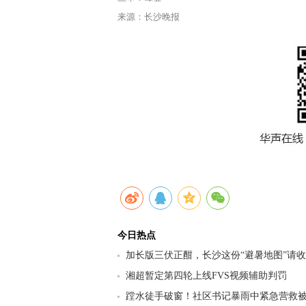
来源：长沙晚报
今日热点
加长版三伏正酣，长沙这份“避暑地图”请
九区县（市）清凉坐标
湘超暂定第四轮上线FVS视频辅助判罚
蹚水徒手破窗！社区书记暴雨中紧急营救