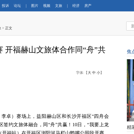
投诉
论坛
|
图片
视频
文旅
|
经济
房产
象
> 正文
 开福赫山文旅体合作同“舟”共
焦
字体:【
大
中
小
】
者 李卓）赛场上，益阳赫山区和长沙开福区“四舟会
“
签约文旅体融合，同“舟”共赢！10日，“我要上龙
精
赛（开福站）在开福区浏阳河马栏山鸭嘴公园段开赛。