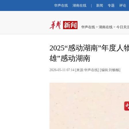
华声在线
湖南在线
|
新闻
专题
评论
华声在线
>
湖南在线
>
今日关
2025“感动湖南”年度
雄”感动湖南
2026-05-11 07:14
[
来源:华声在线
] [
编辑:刘畅畅
]