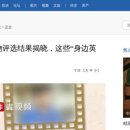
投诉
论坛
|
图片
视频
文旅
|
经济
房产
注
> 正文
人物评选结果揭晓，这些“身边英
焦
字体:【
大
中
小
】
中
精