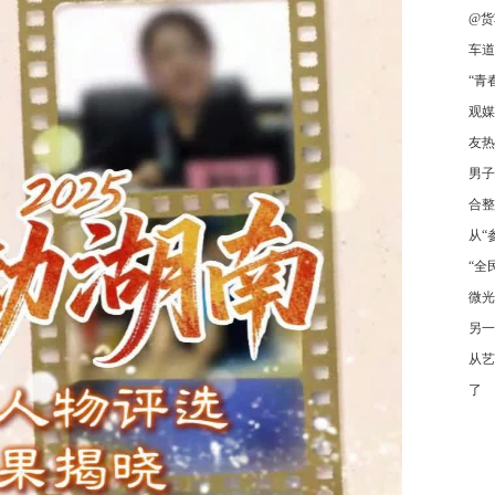
@货
车道
“青
观媒
友热
男子
合整
从“
“全
微光
另一
从艺
了