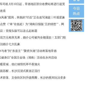
车司机 8月10日起，常德地区部分收费站将进行超宽
改造
春风暴”搅局，奔跑的“05后”正在改写湘超丨叶观星象
点赞《“皋”在低处》为“湖南日报版‘王的猜想’”，网
议：党报头版可以这么起标题
花万元相亲无果，婚介公司被判全额退款！五部门联
治婚介七大乱象
参与者”到“东道主” “聚侨兴湘”活动将落地常德
民健身日”全国主会场（湖南）活动在永州启动
暖星城，他们倾情托举不夜烟火
面苏醒，长沙沉浸式夜游正流行
术群落、文创街区到升级商圈，长沙的夜间玩法变多