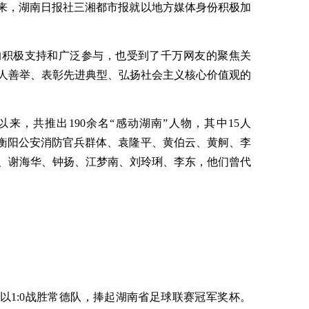
动以来，湖南日报社三湘都市报就以地方媒体身份积极加
的积极支持和广泛参与，也受到了千万网友的聚焦关
人善举、表彰先进典型、弘扬社会主义核心价值观的
来，共推出190余名“感动湖南”人物，其中15人
、衡阳公安消防官兵群体、袁隆平、黄伯云、黄舸、李
、谢海华、钟扬、江梦南、刘玲琍、李东，他们曾代
永州队以1:0战胜常德队，捧起湖南省足球联赛冠军奖杯。