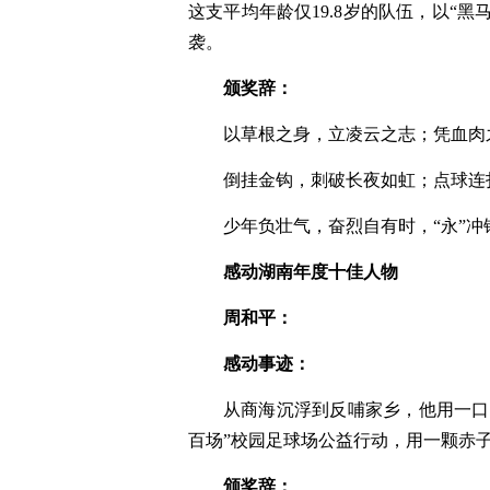
这支平均年龄仅19.8岁的队伍，以“
袭。
颁奖辞：
以草根之身，立凌云之志；凭血肉
倒挂金钩，刺破长夜如虹；点球连
少年负壮气，奋烈自有时，“永”冲
感动湖南年度十佳人物
周和平：
感动事迹：
从商海沉浮到反哺家乡，他用一口
百场”校园足球场公益行动，用一颗赤
颁奖辞：