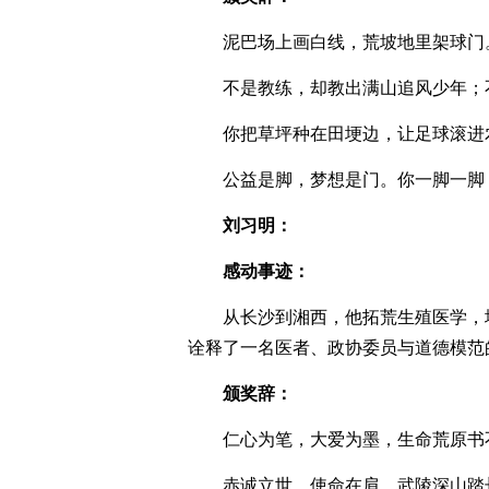
泥巴场上画白线，荒坡地里架球门
不是教练，却教出满山追风少年；
你把草坪种在田埂边，让足球滚进
公益是脚，梦想是门。你一脚一脚
刘习明：
感动事迹：
从长沙到湘西，他拓荒生殖医学，
诠释了一名医者、政协委员与道德模范
颁奖辞：
仁心为笔，大爱为墨，生命荒原书
赤诚立世，使命在肩，武陵深山踏