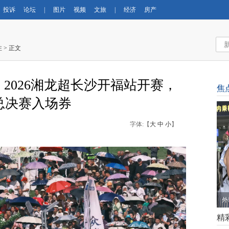
投诉
论坛
|
图片
视频
文旅
|
经济
房产
注
> 正文
！2026湘龙超长沙开福站开赛，
焦
总决赛入场券
字体:【
大
中
小
】
外
精