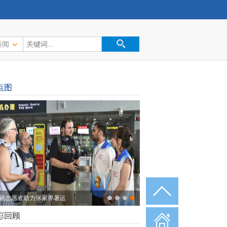
新闻
点图
籍志愿者助力张家界暑运
彩回顾