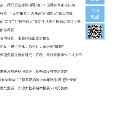
热，我只想选穿洞洞鞋出门！但骨科专家却认为……
核查+不定时抽查！大件运输“四固定”减负增效
的“新生”！“扫帚诗人”黄新生把岁月风雨写成诗丨美
南推荐官
首周收官，湘股科技股强势修复
论见丨银行午休，为何让大家纷纷“破防”
停运免费退票有讲究！联程、单程车票操作方式大不
末长沙有两场演唱会，这些路段有交通管制
没有剁辣椒？” 蔡皋奶奶渥太华领奖念叨“想吃辣椒”
燃气泄漏，长沙大叔果断举报获5000元奖励