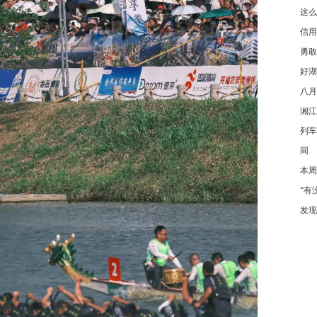
这么
信用
勇敢
好湖
八月
湘江
列车
同
本周
“有
发现