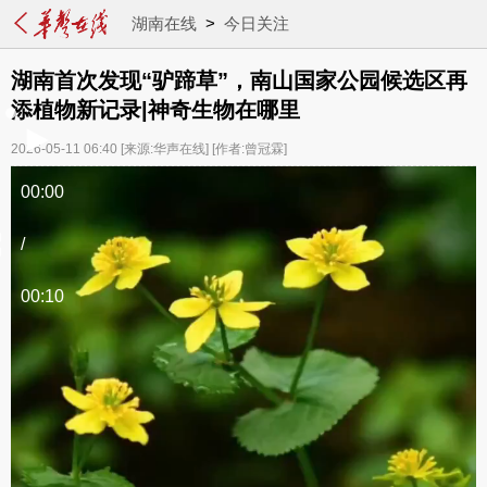
湖南在线
>
今日关注
湖南首次发现“驴蹄草”，南山国家公园候选区再
添植物新记录|神奇生物在哪里
2026-05-11 06:40
[来源:华声在线]
[作者:曾冠霖]
00:00
/
00:10