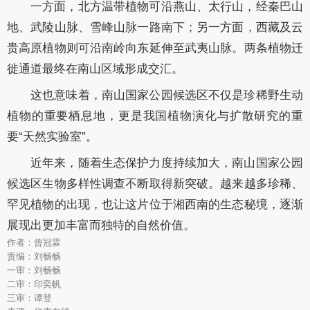
一方面，北方温带植物可沿燕山、太行山，经秦巴山
地、武陵山脉、雪峰山脉一路南下；另一方面，西藏及云
贵高原植物则可沿南岭向东延伸至武夷山脉。两条植物迁
徙通道最终在南山区域形成交汇。
这也意味着，南山国家公园候选区不仅是珍稀野生动
植物的重要栖息地，更是我国植物演化与扩散研究的重
要“天然实验室”。
近年来，随着生态保护力度持续加大，南山国家公园
候选区生物多样性调查不断取得新突破。越来越多珍稀、
罕见植物的出现，也让这片位于湘西南的生态秘境，逐渐
展现出更加丰富而独特的自然价值。
作者：曾冠霖
责编：刘畅畅
一审：刘畅畅
二审：印奕帆
三审：谭登