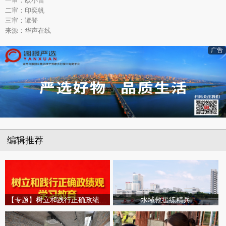
一审：欧小雷
二审：印奕帆
三审：谭登
来源：华声在线
广告
编辑推荐
【专题】树立和践行正确政绩观学习教育
水域救援练精兵