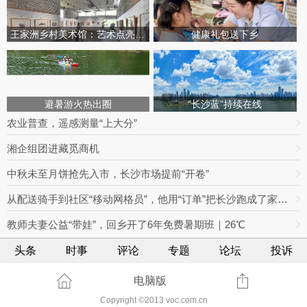
王家洲乡村美术馆：艺术点亮田园乡村
健康礼包送下乡
避暑游火热出圈
“长沙蓝”持续在线
农业普查，遥感测量“上大分”
湘企组团进藏觅商机
中秋未至月饼抢先入市，长沙市场提前“开卷”
从配送骑手到社区“移动网格员”，他用“订单”把长沙跑成了家丨奔跑的人
教师夫妻公益“带娃”，回乡开了6年免费暑期班｜26℃
头条
时事
评论
专题
论坛
投诉
电脑版
Copyright ©2013 voc.com.cn