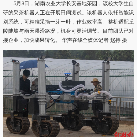
5月8日，湖南农业大学长安基地茶园，该校大学生自
研的采茶机器人正在开展田间测试。该机器人依托智能识
别系统，可精准采摘一芽一叶，作业效率高。整机适配丘
陵陡坡与雨天湿滑路况，机身可灵活调节。目前团队已对
接企业，加快成果转化。 华声在线全媒体记者 赵持 摄