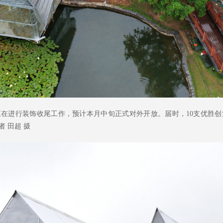
在进行装饰收尾工作，预计本月中旬正式对外开放。届时，10支优胜
 田超 摄