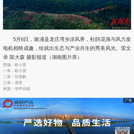
5月6日，溆浦县龙庄湾乡凉风界，杜鹃花海与风力发
电机相映成趣，绘就出生态与产业共生的秀美风光。雷文
录 陈大森 摄影报道（湖南图片库）
责编：欧小雷
一审：欧小雷
二审：印奕帆
三审：谭登
来源：华声在线
广告