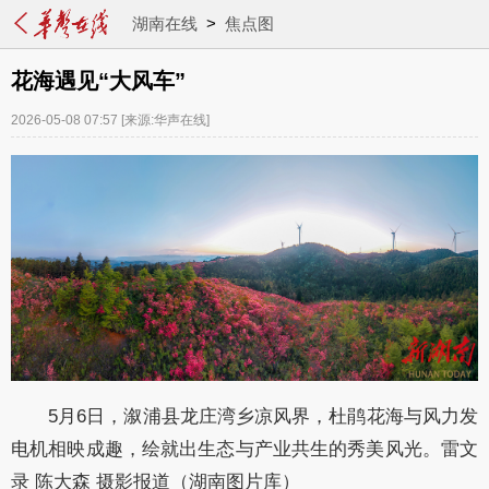
湖南在线
>
焦点图
花海遇见“大风车”
2026-05-08 07:57
[来源:华声在线]
5月6日，溆浦县龙庄湾乡凉风界，杜鹃花海与风力发
电机相映成趣，绘就出生态与产业共生的秀美风光。雷文
录 陈大森 摄影报道（湖南图片库）