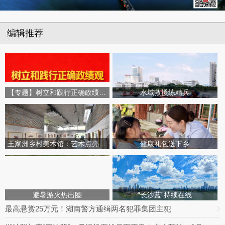
编辑推荐
【专题】树立和践行正确政绩观学习教育
水域救援练精兵
王家洲乡村美术馆：艺术点亮田园乡村
健康礼包送下乡
避暑游火热出圈
“长沙蓝”持续在线
最高悬赏25万元！湖南警方通缉两名犯罪集团主犯