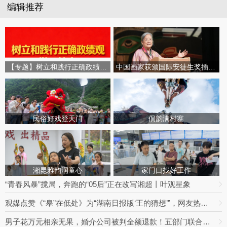
编辑推荐
【专题】树立和践行正确政绩观学习教育
中国画家获颁国际安徒生奖插画家奖
民俗好戏登天门
侗韵满村寨
湘昆雅韵润童心
家门口找好工作
“青春风暴”搅局，奔跑的“05后”正在改写湘超丨叶观星象
观媒点赞《“皋”在低处》为“湖南日报版‘王的猜想’”，网友热议：党报头版可以这么起标题
男子花万元相亲无果，婚介公司被判全额退款！五部门联合整治婚介七大乱象