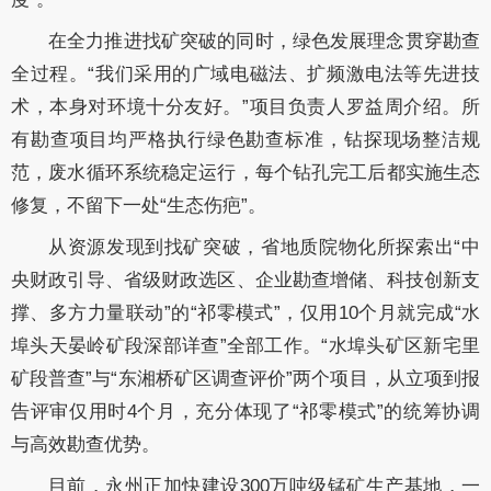
在全力推进找矿突破的同时，绿色发展理念贯穿勘查
全过程。“我们采用的广域电磁法、扩频激电法等先进技
术，本身对环境十分友好。”项目负责人罗益周介绍。所
有勘查项目均严格执行绿色勘查标准，钻探现场整洁规
范，废水循环系统稳定运行，每个钻孔完工后都实施生态
修复，不留下一处“生态伤疤”。
从资源发现到找矿突破，省地质院物化所探索出“中
央财政引导、省级财政选区、企业勘查增储、科技创新支
撑、多方力量联动”的“祁零模式”，仅用10个月就完成“水
埠头天晏岭矿段深部详查”全部工作。“水埠头矿区新宅里
矿段普查”与“东湘桥矿区调查评价”两个项目，从立项到报
告评审仅用时4个月，充分体现了“祁零模式”的统筹协调
与高效勘查优势。
目前，永州正加快建设300万吨级锰矿生产基地，一