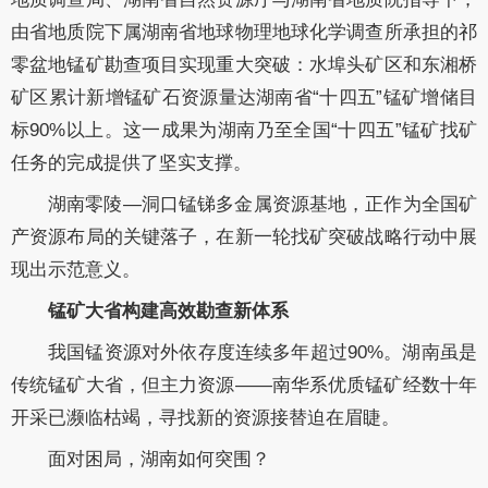
由省地质院下属湖南省地球物理地球化学调查所承担的祁
零盆地锰矿勘查项目实现重大突破：水埠头矿区和东湘桥
矿区累计新增锰矿石资源量达湖南省“十四五”锰矿增储目
标90%以上。这一成果为湖南乃至全国“十四五”锰矿找矿
任务的完成提供了坚实支撑。
湖南零陵—洞口锰锑多金属资源基地，正作为全国矿
产资源布局的关键落子，在新一轮找矿突破战略行动中展
现出示范意义。
锰矿大省构建高效勘查新体系
我国锰资源对外依存度连续多年超过90%。湖南虽是
传统锰矿大省，但主力资源——南华系优质锰矿经数十年
开采已濒临枯竭，寻找新的资源接替迫在眉睫。
面对困局，湖南如何突围？