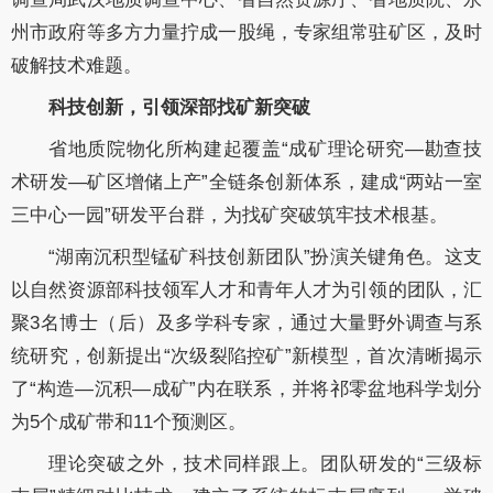
州市政府等多方力量拧成一股绳，专家组常驻矿区，及时
破解技术难题。
科技创新，引领深部找矿新突破
省地质院物化所构建起覆盖“成矿理论研究—勘查技
术研发—矿区增储上产”全链条创新体系，建成“两站一室
三中心一园”研发平台群，为找矿突破筑牢技术根基。
“湖南沉积型锰矿科技创新团队”扮演关键角色。这支
以自然资源部科技领军人才和青年人才为引领的团队，汇
聚3名博士（后）及多学科专家，通过大量野外调查与系
统研究，创新提出“次级裂陷控矿”新模型，首次清晰揭示
了“构造—沉积—成矿”内在联系，并将祁零盆地科学划分
为5个成矿带和11个预测区。
理论突破之外，技术同样跟上。团队研发的“三级标