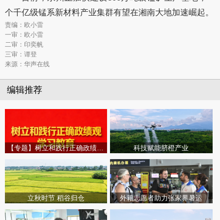
个千亿级锰系新材料产业集群有望在湘南大地加速崛起。
责编：欧小雷
一审：欧小雷
二审：印奕帆
三审：谭登
来源：华声在线
编辑推荐
【专题】树立和践行正确政绩观学习教育
科技赋能脐橙产业
立秋时节 稻谷归仓
外籍志愿者助力张家界暑运