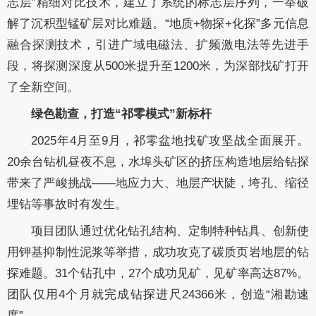
志层”精细对比技术，建立了系统的标志层序列，一举破
解了沉积型锰矿层对比难题。“地质+物探+化探”多元信息
融合探测技术，引进广域电磁法、扩频激电法等先进手
段，将探测深度从500米提升至1200米，为深部找矿打开
了全新空间。
绿色勘查，打造“祁零模式”新标杆
2025年4月至9月，祁零盆地找矿攻坚战全面展开。
20余台钻机昼夜不息，水埠头矿区的挤压构造地层给钻探
带来了严峻挑战——地应力大、地层产状陡，垮孔、缩径
埋钻等事故时有发生。
项目团队通过优化钻孔结构、定制特种钻具、创新使
用钾基抑制性泥浆等举措，成功攻克了碳质页岩地层的钻
探难题。31个钻孔中，27个成功见矿，见矿率高达87%。
团队仅用4个月就完成钻探进尺24366米，创造“湘勘速
度”。