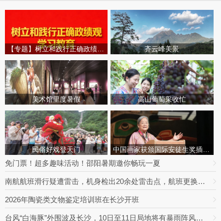
【专题】树立和践行正确政绩观学习教育
齐云峰美景
美术馆里度暑假
高山葡萄采收忙
民俗好戏登天门
中国画家获颁国际安徒生奖插画家奖
免门票！超多趣味活动！邵阳暑期邀你畅玩一夏
南航航班滑行疑遭雷击，机身检出20余处雷击点，航班更换飞机延误出行
2026年陶瓷类文物鉴定培训班在长沙开班
台风“白海豚”外围波及长沙，10日至11日局地将有暴雨阵风，最高达9级