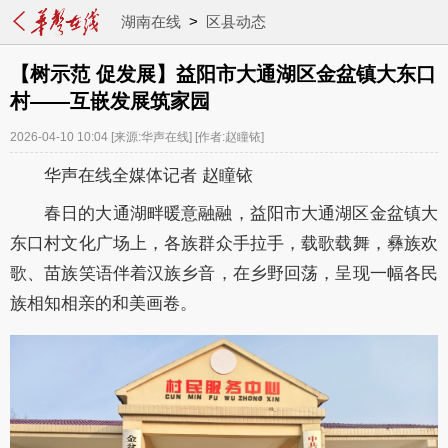
湖南在线
>
区县动态
【树示范 促发展】益阳市大通湖区金盆镇大东口
村——互嵌发展筑家园
2026-04-10 10:04
[来源:华声在线]
[作者:赵瞳铱]
华声在线全媒体记者 赵瞳铱
春日的大通湖畔暖意融融，益阳市大通湖区金盆镇大
东口村文化广场上，各族群
众手拉手，载歌载舞，彝族欢
歌、苗族笑语伴着汉族乡音，在乡野回荡，呈现一幅各
民
族相知相亲的和美画卷。