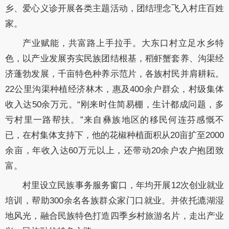
乡、爱心义诊开展各类主题活动，团结理念飞入村庄百姓
家。
产业赋能，共富路上手拉手。大东口村立足水乡特
色，以产业发展夯实民族团结
根基，稻虾蟹套养、沟渠经
济蓬勃发展，千亩特色种养示范片，各族村民并肩耕耘。
22公里沟渠种植经济林木，惠及400余户群众，村级集体
收入达50余万元。“刚来时住简易棚，生计都成问题，多
亏村里一路帮扶。”来自彝族地区的移民何连芬感慨不
已，在村集体支持下，他的花椒种植面积从20亩扩至2000
余亩，年收入达60万元以上，还带动20余户农户抱团致
富。
村里设立民族事务服务窗口，年均开展12次创业就业
培训，帮助300余名各族群众
家门口就业。并依托漉湖湿
地风光，融合民族特色打造四季乡村旅游名片，走出产业