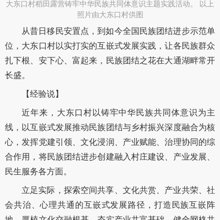
​大东口村稻田露营铸牢中华民族共同体意识主题实践活动。 以上
照片由大东口村供图
从昔日移民安置点，到如今全国民族团结进步示范单
位，大东口村以实打实的互
嵌式发展实践，让各民族群众
扎下根、安下心、富起来，民族团结之花在大通湖畔常
开
长盛。
【经验说】
近年来，大东口村以铸牢中华民族共同体意识为主
线，以互嵌式发展推动民族团结
与乡村振兴深度融合为核
心，发挥党建引领、文化浸润、产业赋能、治理协同的综
合
作用，将民族团结进步创建融入村庄建设、产业发展、
民生服务各方面。
立足实际，探索空间共享、文化共赏、产业共荣、社
会共治、心理共通的互嵌式发
展路径，打造民族互嵌阵
地、厚植文化交融根基、夯实产业共富基础、健全网格共