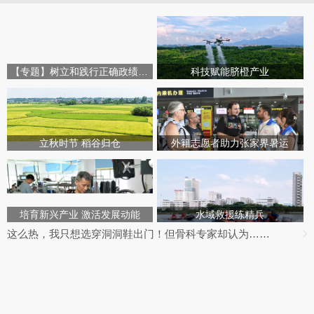
【专题】树立和践行正确政绩观学习教育
科技赋能脐橙产业
立秋时节 稻谷归仓
外籍志愿者助力张家界暑运
培育新兴产业 激活发展动能
水域救援练精兵
这么热，我只想选穿洞洞鞋出门！但骨科专家却认为……
信用核查+不定时抽查！大件运输“四固定”减负增效
勇敢的“新生”！“扫帚诗人”黄新生把岁月风雨写成诗丨美好湖南推荐官
八月首周收官，湘股科技股强势修复