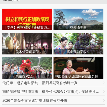
【专题】树立和践行正确政绩观学习教育
齐云峰美景
美术馆里度暑假
高山葡萄采收忙
民俗好戏登天门
中国画家获颁国际安徒生奖插画家奖
免门票！超多趣味活动！邵阳暑期邀你畅玩一夏
南航航班滑行疑遭雷击，机身检出20余处雷击点，航班更换飞机延误出行
2026年陶瓷类文物鉴定培训班在长沙开班