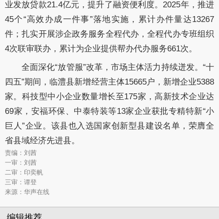
业发放贷款21.4亿元，提升了融资便利度。2025年，推进
45个“高效办成一件事”落地实施，累计办件量达13267
件；扎实开展涉企政务服务全程代办，全程代办专班组织
4次联审联办，累计为企业提供帮办代办服务661次。
全面深化“放管服”改革，市场主体活力持续迸发。“十
四五”期间，临澧县新增经营主体15665户，新增企业5388
家。科技型中小企业数量增长至175家，高新技术企业达
69家，安福环保、中泰特装等13家企业获批专精特新“小
巨人”企业。该县也入选国家创新型县建设名单，荣膺全
省县域经济先进县。
责编：刘茜
一审：刘茜
二审：印奕帆
三审：谭登
来源：华声在线
编辑推荐