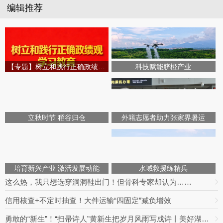
编辑推荐
【专题】树立和践行正确政绩观学习教育
科技赋能脐橙产业
立秋时节 稻谷归仓
外籍志愿者助力张家界暑运
培育新兴产业 激活发展动能
水域救援练精兵
这么热，我只想选穿洞洞鞋出门！但骨科专家却认为……
信用核查+不定时抽查！大件运输“四固定”减负增效
勇敢的“新生”！“扫帚诗人”黄新生把岁月风雨写成诗丨美好湖南推荐官