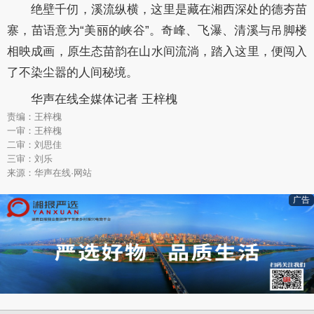
绝壁千仞，溪流纵横，这里是藏在湘西深处的德夯苗
寨，苗语意为“美丽的峡谷”。奇峰、飞瀑、清溪与吊脚楼
相映成画，原生态苗韵在山水间流淌，踏入这里，便闯入
了不染尘嚣的人间秘境。
华声在线全媒体记者 王梓槐
责编：王梓槐
一审：王梓槐
二审：刘思佳
三审：刘乐
来源：华声在线·网站
广告