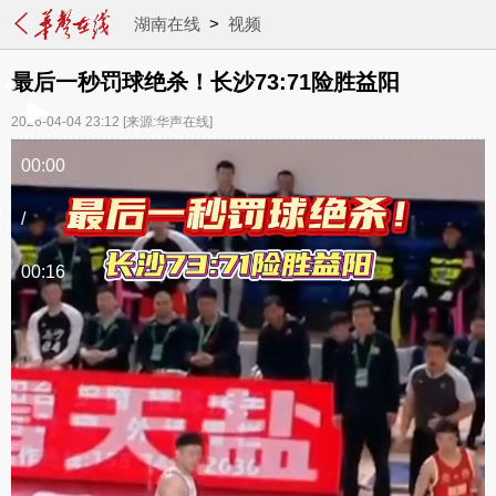
湖南在线
>
视频
最后一秒罚球绝杀！长沙73:71险胜益阳
2026-04-04 23:12
[来源:华声在线]
00:00
/
00:16