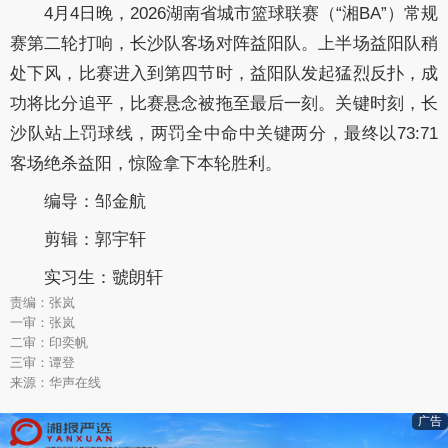
4月4日晚，2026湖南省城市篮球联赛（“湘BA”）常规
赛第二轮打响，长沙队客场对阵益阳队。上半场益阳队稍
处下风，比赛进入到第四节时，益阳队发起猛烈反扑，成
功将比分追平，比赛悬念被拖至最后一刻。关键时刻，长
沙队站上罚球线，两罚全中命中关键两分，最终以73:71
客场绝杀益阳，惊险拿下本轮胜利。
编导：邹金航
剪辑：郭宇轩
实习生：虢朗轩
责编：张岚
一审：张岚
二审：印奕帆
三审：谭登
来源：华声在线
广告