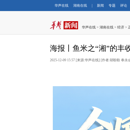
华声在线
湖南在线
|
新闻
专题
评论
华声在线
>
湖南在线
>
经济
> 
海报丨鱼米之“湘”的丰
2025-12-09 15:57
[
来源:华声在线
] [
作者:胡盼盼 奉永