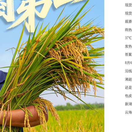
现货
现货
观赛
雨热
37℃
发热
答案
8月
沿线
湘超
还是
包皮
新湖
云海