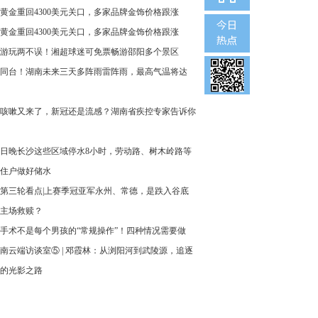
黄金重回4300美元关口，多家品牌金饰价格跟涨
黄金重回4300美元关口，多家品牌金饰价格跟涨
游玩两不误！湘超球迷可免票畅游邵阳多个景区
同台！湖南未来三天多阵雨雷阵雨，最高气温将达
咳嗽又来了，新冠还是流感？湖南省疾控专家告诉你
6日晚长沙这些区域停水8小时，劳动路、树木岭路等
住户做好储水
第三轮看点|上赛季冠亚军永州、常德，是跌入谷底
主场救赎？
手术不是每个男孩的“常规操作”！四种情况需要做
南云端访谈室⑤ | 邓霞林：从浏阳河到武陵源，追逐
的光影之路