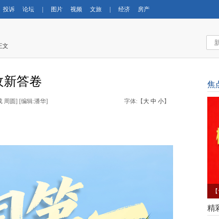
投诉
论坛
|
图片
视频
文旅
|
经济
房产
正文
收新答卷
焦
成 周圆
] [
编辑:潘华
]
字体:【
大
中
小
】
【
育
精