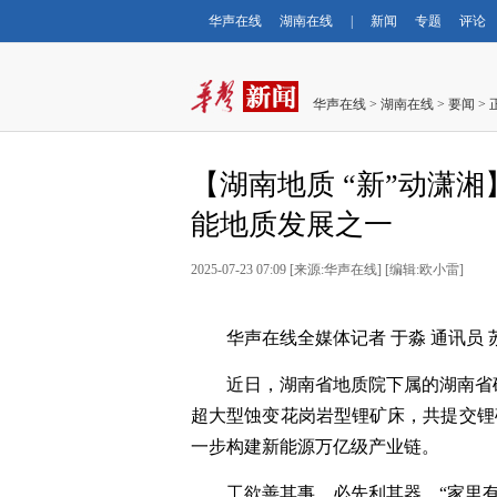
华声在线
湖南在线
|
新闻
专题
评论
华声在线
>
湖南在线
>
要闻
> 
【湖南地质 “新”动潇
能地质发展之一
2025-07-23 07:09
[
来源:华声在线
] [
编辑:欧小雷
]
华声在线全媒体记者 于淼 通讯员 
近日，湖南省地质院下属的湖南省
超大型蚀变花岗岩型锂矿床，共提交锂矿
一步构建新能源万亿级产业链。
工欲善其事，必先利其器。“家里