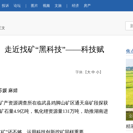
投诉
论坛
|
图片
视频
文旅
|
经济
房产
正文
湘】走近找矿“黑科技”——科技赋
焦
字体:【
大
中
小
】
苏媛 麻婧
矿产资源调查所在临武县鸡脚山矿区通天庙矿段探获
石量4.9亿吨，氧化锂资源量131万吨，助推湖南进
外
精
有矿”还不够，运用科技创新挖矿同样重要。