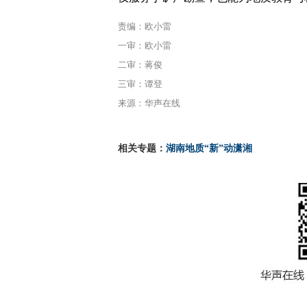
责编：欧小雷
一审：欧小雷
二审：蒋俊
三审：谭登
来源：华声在线
相关专题：
湖南地质“新”动潇湘