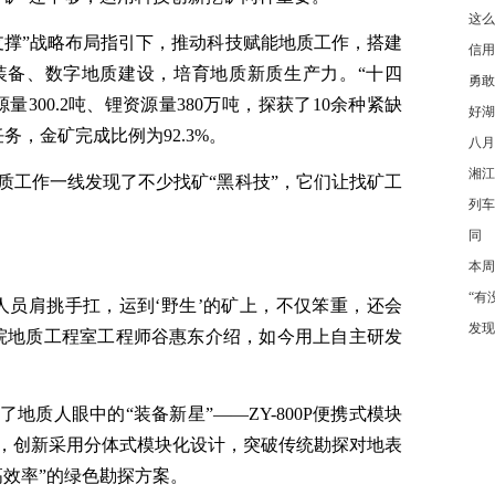
这么
支撑”战略布局指引下，推动科技赋能地质工作，搭建
信用
装备、数字地质建设，培育地质新质生产力。“十四
勇敢
300.2吨、锂资源量380万吨，探获了10余种紧缺
好湖
务，金矿完成比例为92.3%。
八月
湘江
质工作一线发现了不少找矿“黑科技”，它们让找矿工
列车
同
本周
“有
人员肩挑手扛，运到‘野生’的矿上，不仅笨重，还会
发现
院地质工程室工程师谷惠东介绍，如今用上自主研发
地质人眼中的“装备新星”——ZY-800P便携式模块
，创新采用分体式模块化设计，突破传统勘探对地表
高效率”的绿色勘探方案。