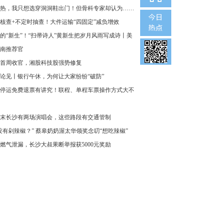
热，我只想选穿洞洞鞋出门！但骨科专家却认为……
核查+不定时抽查！大件运输“四固定”减负增效
的“新生”！“扫帚诗人”黄新生把岁月风雨写成诗丨美
南推荐官
首周收官，湘股科技股强势修复
论见丨银行午休，为何让大家纷纷“破防”
停运免费退票有讲究！联程、单程车票操作方式大不
末长沙有两场演唱会，这些路段有交通管制
没有剁辣椒？” 蔡皋奶奶渥太华领奖念叨“想吃辣椒”
燃气泄漏，长沙大叔果断举报获5000元奖励