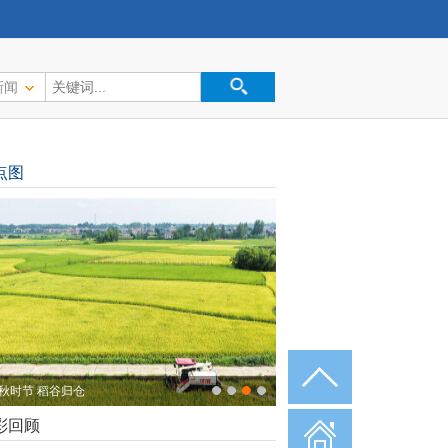
新闻
点图
籍志愿者助力张家界暑运
彩回顾