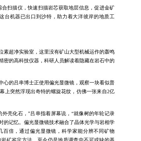
综合扫描仪，快速扫描岩芯获取地层信息，促进金矿
今这台机器已出口到沙特，助力着大洋彼岸的地质工
位素超净实验室，这里没有矿山大型机械运作的轰鸣
精密的高科技仪器，科研人员解读着隐藏在岩石中的
中心的吕串博士正使用偏光显微镜，观察一块看似普
幕上突然浮现出奇特的螺旋花纹，仿佛一张来自2亿
的外壳化石，”吕串指着屏幕说，“就像树的年轮记录
时的记忆。偏光显微镜技术融合了晶体光学与岩相学
几百倍，通过偏光显微镜，科学家能分辨不同矿物
典的岩矿鉴定方法，至今仍是地质调查中不可或缺的基