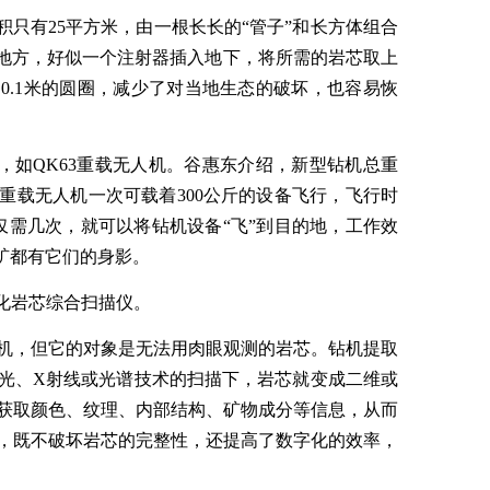
积只有25平方米，由一根长长的“管子”和长方体组合
米的地方，好似一个注射器插入地下，将所需的岩芯取上
0.1米的圆圈，减少了对当地生态的破坏，也容易恢
”，如QK63重载无人机。谷惠东介绍，新型钻机总重
63重载无人机一次可载着300公斤的设备飞行，飞行时
仅需几次，就可以将钻机设备“飞”到目的地，工作效
矿都有它们的身影。
字化岩芯综合扫描仪。
机，但它的对象是无法用肉眼观测的岩芯。钻机提取
光、X射线或光谱技术的扫描下，岩芯就变成二维或
获取颜色、纹理、内部结构、矿物成分等信息，从而
，既不破坏岩芯的完整性，还提高了数字化的效率，