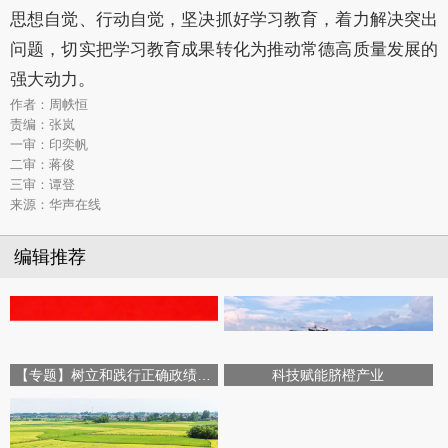
思想自觉、行动自觉，
坚决
抓好学习教育
，着力
解决突出
问题
，切实
把学习教育成果转化为推动常德高质量发展的
强大动力。
作者：周帙恒
责编：张岚
一审：印奕帆
二审：蒋俊
三审：谭登
来源：华声在线
编辑推荐
【专题】树立和践行正确政绩观学习教育
科技赋能脐橙产业