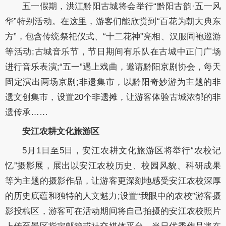
五一假期，洪江黔阳古城将会举行“黔阳古韵·五一风
华”特别活动。在这里，游客们能欣赏到“百花为朝大典东
方”，包含传统祭祀仪式、“十二花神”亮相、汉服同袍巡游
等活动;古城音乐节，节日期间有乐队在古城中正门广场
进行音乐表演;“五一”遇上戏曲，邀请黔阳京剧协会，每天
固定演出两场京剧;非遗集市，以黔阳奇妙游为主题的非
遗文创集市，设置20个非遗摊，让游客体验古城浓郁的非
遗传承……
安江农耕文化旅游区
5月1日至5日，安江农耕文化旅游区将举行“农校记
忆”摄影展，展出以安江农校历史、校园风貌、科研成果
等为主题的摄影作品，让游客更深刻地感受安江农校深厚
的历史底蕴和独特的人文魅力;设置“我眼中的农校”游客摄
影投稿区，游客可在活动期间将自己拍摄的安江农校照片