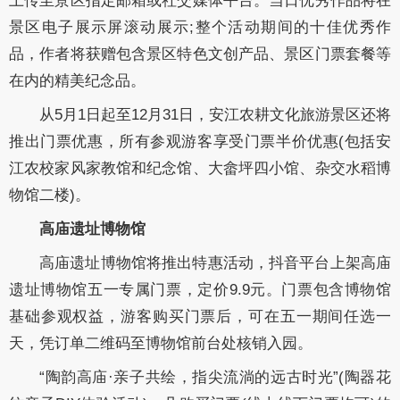
上传至景区指定邮箱或社交媒体平台。当日优秀作品将在
景区电子展示屏滚动展示;整个活动期间的十佳优秀作
品，作者将获赠包含景区特色文创产品、景区门票套餐等
在内的精美纪念品。
从5月1日起至12月31日，安江农耕文化旅游景区还将
推出门票优惠，所有参观游客享受门票半价优惠(包括安
江农校家风家教馆和纪念馆、大畲坪四小馆、杂交水稻博
物馆二楼)。
高庙遗址博物馆
高庙遗址博物馆将推出特惠活动，抖音平台上架高庙
遗址博物馆五一专属门票，定价9.9元。门票包含博物馆
基础参观权益，游客购买门票后，可在五一期间任选一
天，凭订单二维码至博物馆前台处核销入园。
“陶韵高庙·亲子共绘，指尖流淌的远古时光”(陶器花