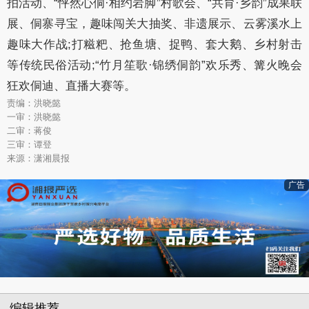
拍活动、“怦然心侗·相约岩脚”村歌会、“共育·乡韵”成果联
展、侗寨寻宝，趣味闯关大抽奖、非遗展示、云雾溪水上
趣味大作战;打糍粑、抢鱼塘、捉鸭、套大鹅、乡村射击
等传统民俗活动;“竹月笙歌·锦绣侗韵”欢乐秀、篝火晚会
狂欢侗迪、直播大赛等。
责编：洪晓懿
一审：洪晓懿
二审：蒋俊
三审：谭登
来源：潇湘晨报
广告
编辑推荐