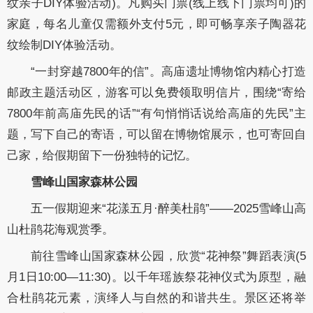
纹亲子DIY体验活动)。凡购买门票(线上线下门票均可)的
家庭，每名儿童仅需额外支付5元，即可畅享亲子陶器花
纹绘制DIY体验活动。
“一封穿越7800年的信”。高庙遗址博物馆内精心打造
邮政主题活动区，游客可以免费领取明信片，围绕“寄给
7800年前高庙先民的话”“有句悄悄话说给高庙的先民”主
题，写下自己的寄语，可以留在博物馆展示，也可寄回自
己家，给假期留下一份独特的记忆。
雪峰山国家森林公园
五一假期迎来“花漾五月·醉美杜鹃”——2025雪峰山高
山杜鹃花海观赏季。
前往雪峰山国家森林公园，欣赏“花神祭”舞蹈表演(5
月1日10:00—11:30)。以千年瑶族祭花神仪式为原型，融
合杜鹃花元素，演绎人与自然的和谐共生。景区还将举