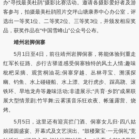
办“寻找最美杜鹃”摄影比赛活动。邀请各摄影爱好者及游
客参与，拍摄最美杜鹃照片交坪山塘康养中心办公室，评
选出一等奖1位、二等奖2位、三等奖3位，并颁发相应奖
品，获奖作品在“中国雪峰山”公众号公布。
靖州岩脚侗寨
5月1日至4日，前往靖州岩脚侗寨，将能体验到重走
红军长征路、步行古驿道感受侗寨独特的风土人情;趣味
枇杷采摘、观赏桐油花;侗寨穿越、丛林寻宝、溯溪探
幽、钓鱼、水上碰碰船、水上漂、龙行虎步、踩高跷、滚
铁环、旱地龙舟等趣味活动;非遗展示;“共育·乡韵”成果联
展大型情景剧;竹竿舞;云雾溪音乐狂欢夜、帐篷露营、烧
烤。
5月5日，这里还有迎宾拦门酒、侗寨女儿归·四八姑
娘团圆盛宴、开幕式及文艺演出、“鼓楼聚宝·一元侗礼”竞