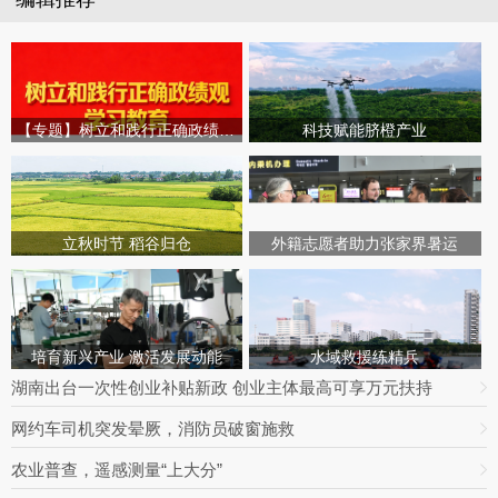
【专题】树立和践行正确政绩观学习教育
科技赋能脐橙产业
立秋时节 稻谷归仓
外籍志愿者助力张家界暑运
培育新兴产业 激活发展动能
水域救援练精兵
湖南出台一次性创业补贴新政 创业主体最高可享万元扶持
网约车司机突发晕厥，消防员破窗施救
农业普查，遥感测量“上大分”