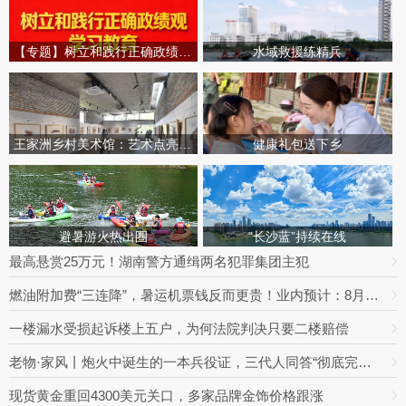
【专题】树立和践行正确政绩观学习教育
水域救援练精兵
王家洲乡村美术馆：艺术点亮田园乡村
健康礼包送下乡
避暑游火热出圈
“长沙蓝”持续在线
最高悬赏25万元！湖南警方通缉两名犯罪集团主犯
燃油附加费“三连降”，暑运机票钱反而更贵！业内预计：8月下旬将迎回落拐点
一楼漏水受损起诉楼上五户，为何法院判决只要二楼赔偿
老物·家风丨炮火中诞生的一本兵役证，三代人同答“彻底完成任务”
现货黄金重回4300美元关口，多家品牌金饰价格跟涨