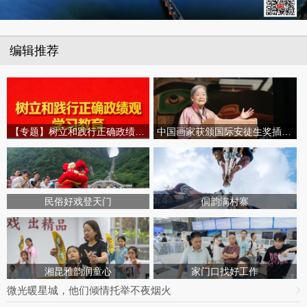
编辑推荐
【专题】树立和践行正确政绩观学习教育
中国画家获颁国际安徒生奖插画家奖
民俗好戏登天门
侗韵满村寨
湘昆雅韵润童心
家门口找好工作
微光暖星城，他们倾情托举不夜烟火