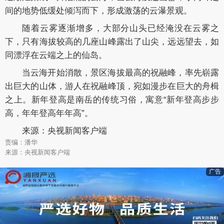
间的地势低缓处倾泻而下，形成激荡的云瀑景观。
随着云雾逐渐增多，大部分山头已经淹没在云雾之
下，只有海拔较高的几座山峰露出了山尖，远远望去，如
同漂浮在云端之上的仙岛。
当云海开始消散，景区海拔最高的祝融峰，率先崭露
出巨大的山体，游人在祝融峰顶，宛如漫步在巨大的舟楫
之上。新年登高是南岳的传统习俗，寓意“新年登高步步
高，年年登高年年高”。
来源：央视新闻客户端
责编：潘华
来源：央视新闻客户端
广告