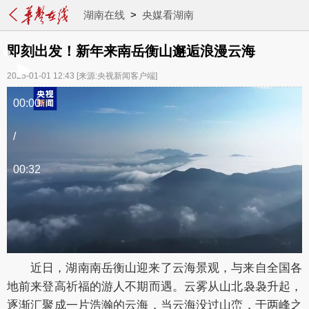
湖南在线
>
央媒看湖南
即刻出发！新年来南岳衡山邂逅浪漫云海
2025-01-01 12:43
[来源:央视新闻客户端]
00:00
/
00:32
近日，湖南南岳衡山迎来了云海景观，与来自全国各
地前来登高祈福的游人不期而遇。云雾从山北袅袅升起，
逐渐汇聚成一片浩瀚的云海，当云海没过山峦，于两峰之