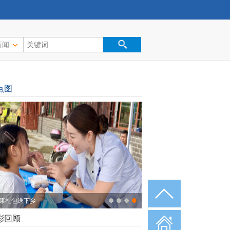
新闻
点图
康礼包送下乡
彩回顾