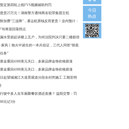
暂定第四轮上线FVS视频辅助判罚
悬赏25万元！湖南警方通缉两名犯罪集团主犯
附加费“三连降”，暑运机票钱反而更贵！业内预计：
下旬将迎回落拐点
漏水受损起诉楼上五户，为何法院判决只要二楼赔偿
·家风丨炮火中诞生的一本兵役证，三代人同答“彻底
任务”
黄金重回4300美元关口，多家品牌金饰价格跟涨
黄金重回4300美元关口，多家品牌金饰价格跟涨
8日起望城湘江大道景观道分段全封闭施工 工期至明
月
行驶中多人在车厢聚餐饮酒还直播？ 益阳交警：罚
000元记3分