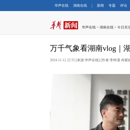
华声在线
湖南在线
|
新闻
专题
评论
华声在线
>
湖南在线
>
今日关
万千气象看湖南vlog｜
2024-11-12 22:55
[
来源:华声在线
] [
作者:李梓潇 冉紫