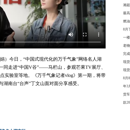
湘超
最高
燃油
8月
一楼
老物
完成
冉紫娟）今日，“中国式现代化的万千气象”网络名人湖
现货
一同走进“中国V谷”——马栏山，参观芒果TV展厅、
现货
点实验室等地。《万千气象记者vlog》第一期，将带
8月
与湖南台“台声”丁文山面对面分享感受。
年3
货车
款2