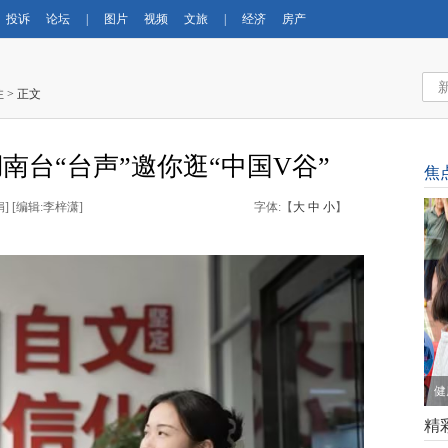
投诉
论坛
|
图片
视频
文旅
|
经济
房产
注
> 正文
湖南台“台声”邀你逛“中国V谷”
焦
娟
] [
编辑:李梓潇
]
字体:【
大
中
小
】
健
精