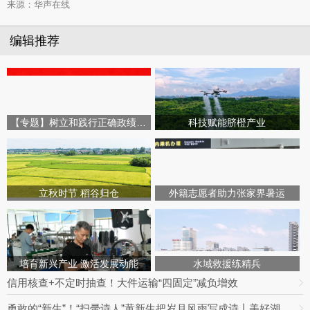
来源：华声在线
编辑推荐
【专题】树立和践行正确政绩观学习教育
科技赋能脐橙产业
立秋时节 稻谷归仓
外籍志愿者助力张家界暑运
培育新兴产业 激活发展动能
水域救援练精兵
信用核查+不定时抽查！大件运输“四固定”减负增效
勇敢的“新生”！“扫帚诗人”黄新生把岁月风雨写成诗丨美好湖南推荐官