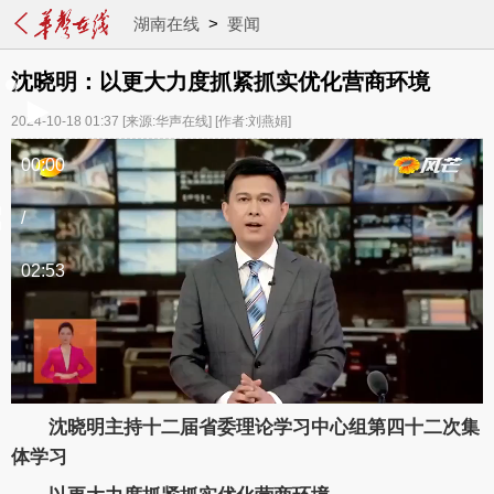
湖南在线
>
要闻
沈晓明：以更大力度抓紧抓实优化营商环境
2024-10-18 01:37
[来源:华声在线]
[作者:刘燕娟]
00:00
/
02:53
沈晓明主持十二届省委理论学习中心组
第四十二次集
体学习