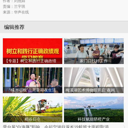
作者：刘燕娟
责编：兰宇琪
来源：华声在线
编辑推荐
【专题】树立和践行正确政绩观学习教育
家门口找好工作
“橘洲唱晚”点亮暑期夜生活
梅溪湖艺术博物馆开启“夜间模式”
稻谷归仓
科技赋能脐橙产业
受台风“白海豚”影响，今起宁波往返长沙航班大面积取消，明日19趟次全部停飞｜出行早知道