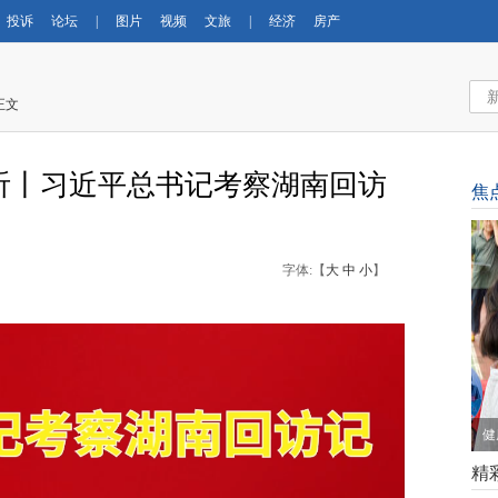
投诉
论坛
|
图片
视频
文旅
|
经济
房产
正文
听丨习近平总书记考察湖南回访
焦
字体:【
大
中
小
】
健
精