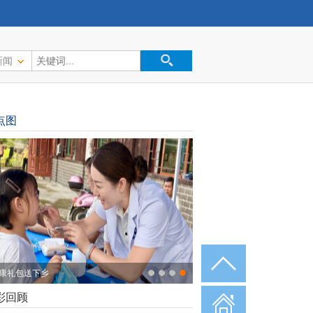
新闻
点图
康礼包送下乡
彩回顾