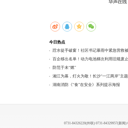
今日热点
蹚水徒手破窗！社区书记暴雨中紧急营救
百企移出名单！动力电池梯次利用旧规废止
行业迎来强监管洗牌
防范于未“燃”
湘江为幕，灯火为敬！长沙“一江两岸”主
为“时代楷模”王戟点亮
湖南消防《“食”在安全》系列提示海报
0731-84326220(外联) 0731-84329957(