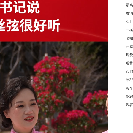
最高
燃油
8月
一楼
老物
完成
现货
现货
8月
年3
货车
款2
观赛