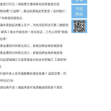
悬赏25万元！湖南警方通缉两名犯罪集团主犯
附加费“三连降”，暑运机票钱反而更贵！业内预计：
下旬将迎回落拐点
漏水受损起诉楼上五户，为何法院判决只要二楼赔偿
·家风丨炮火中诞生的一本兵役证，三代人同答“彻底
任务”
黄金重回4300美元关口，多家品牌金饰价格跟涨
黄金重回4300美元关口，多家品牌金饰价格跟涨
8日起望城湘江大道景观道分段全封闭施工 工期至明
月
行驶中多人在车厢聚餐饮酒还直播？ 益阳交警：罚
000元记3分
游玩两不误！湘超球迷可免票畅游邵阳多个景区