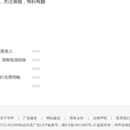
被困老人
08.05
 湖南电池回收
08.03
08.02
题灯光秀明晚
08.02
08.02
关于华声
|
广告服务
|
网站建设
|
商务合作
|
法律声明
|
联系我们
新闻) 0731-84329948(合作及广告) ICP备案号：
湘ICP备10011883号-25
版权所有：华声在线