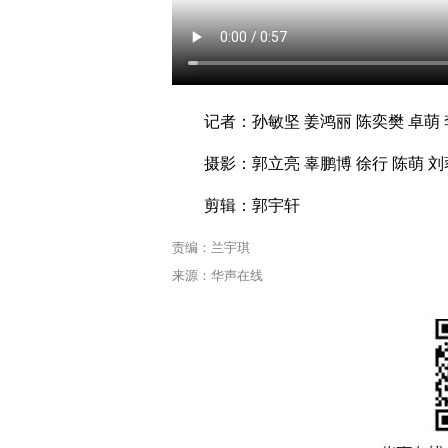
记者：孙敏坚 姜鸿丽 陈奕樊 卓萌
摄影：郭立亮 辜鹏博 徐行 陈萌 刘
剪辑：郭宇轩
责编：兰宇琪
来源：华声在线