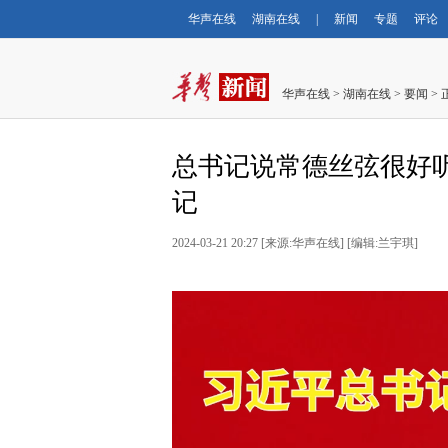
华声在线
湖南在线
|
新闻
专题
评论
华声在线
>
湖南在线
>
要闻
> 
总书记说常德丝弦很好
记
2024-03-21 20:27
[
来源:华声在线
] [
编辑:兰宇琪
]