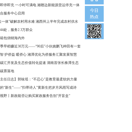
即停即充 一小时可满电 湘赣边新能源货运停充一体
合服务中心启用
位一体”破解农村用水难 湘西州上半年完成农村供水
44处，服务2.3万群众
箱包俏销海内外
季早稻赚近30万元——“90后”小伙姚鹏飞种田有一套
智 护侨益 暖侨心 湘潭优化为侨服务汇聚发展智慧
碳汇开发及生态价值转化提速 湖南首张长株潭生态
碳票落地
主任日志】郭咏瑶：“不忍心”是教育最柔软的力量
的“新生”——“扫帚诗人”黄新生把岁月风雨写成诗
视野丨新政能否让购买家政服务告别“开盲盒”