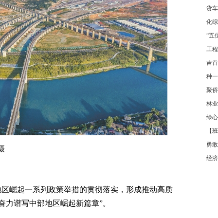
货车
化综
“五
工程
吉首
种一
聚侨
林业
绿心
【班
勇敢
摄
经济
地区崛起一系列政策举措的贯彻落实，形成推动高质
奋力谱写中部地区崛起新篇章”。