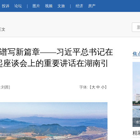
投诉
论坛
|
图片
视频
文旅
|
经济
房产
正文
 谱写新篇章——习近平总书记在
焦
起座谈会上的重要讲话在湖南引
:刘茜
]
字体:【
大
中
小
】
王
精