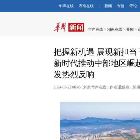
华声在线
湖南在线
|
新闻
专题
评论
华声在线
>
湖南在线
>
要闻
> 
把握新机遇 展现新担当
新时代推动中部地区崛
发热烈反响
2024-03-22 06:45
[
来源:华声在线
] [
作者:孟姣燕
] [
编辑