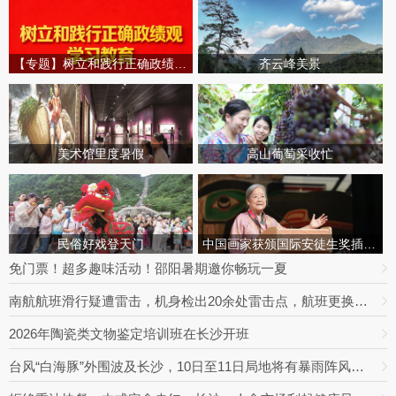
【专题】树立和践行正确政绩观学习教育
齐云峰美景
美术馆里度暑假
高山葡萄采收忙
民俗好戏登天门
中国画家获颁国际安徒生奖插画家奖
免门票！超多趣味活动！邵阳暑期邀你畅玩一夏
南航航班滑行疑遭雷击，机身检出20余处雷击点，航班更换飞机延误出行
2026年陶瓷类文物鉴定培训班在长沙开班
台风“白海豚”外围波及长沙，10日至11日局地将有暴雨阵风，最高达9级