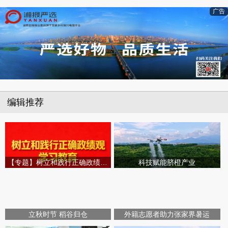
广告
编辑推荐
【专题】树立和践行正确政绩观学习教育
科技赋能脐橙产业
立秋时节 稻谷归仓
外籍志愿者助力张家界暑运