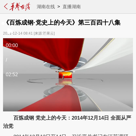
湖南在线
>
直播湖南
《百炼成钢·党史上的今天》第三百四十八集
2021-12-14 08:41
[来源:芒果云]
00:00
/
02:52
百炼成钢 党史上的今天：2014年12月14日 全面从严
治党