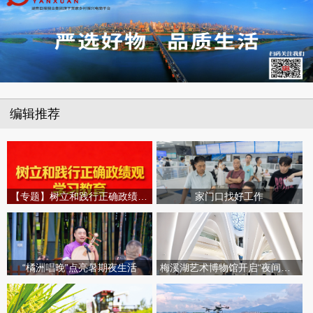
编辑推荐
【专题】树立和践行正确政绩观学习教育
家门口找好工作
“橘洲唱晚”点亮暑期夜生活
梅溪湖艺术博物馆开启“夜间模式”