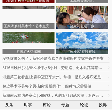
【专题】树立和践行正确政绩观学习教育
水域救援练精兵
王家洲乡村美术馆：艺术点亮田园乡村
健康礼包送下乡
避暑游火热出圈
“长沙蓝”持续在线
发热咳嗽又来了，新冠还是流感？湖南省疾控专家告诉你答案
8月6日晚长沙这些区域停水8小时，劳动路、树木岭路等沿线住户做好储水
湘超第三轮看点|上赛季冠亚军永州、常德，是跌入谷底还是主场救赎？
包皮手术不是每个男孩的“常规操作”！四种情况需要做
新湖南云端访谈室⑤ | 邓霞林：从浏阳河到武陵源，追逐云海的光影之路
头条
时事
评论
专题
论坛
投诉