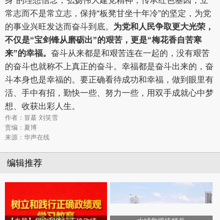
身”的理想信念，弘扬伟大建党精神，传承红色基因，立
常志而不是常立志，保持“板凳甘坐十年冷”的坚定，为党
的事业兴旺发达而奋斗到底。
为党和人民争取更大光荣，
不仅是“宝剑锋从磨砺出”的艰苦，更是“梅花香自苦寒
来”的幸福。
奋斗从来都是和艰苦连在一起的，没有艰苦
的奋斗也就称不上真正的奋斗。幸福都是奋斗出来的，奋
斗本身也是幸福的。要正确看待成功和幸福，做到眼里有
活、手中有招，勤快一些、努力一些，用双手成就心中梦
想、收获出彩人生。
作者：冒蕞 刘笑雪
责编：夏博
来源：华声在线
编辑推荐