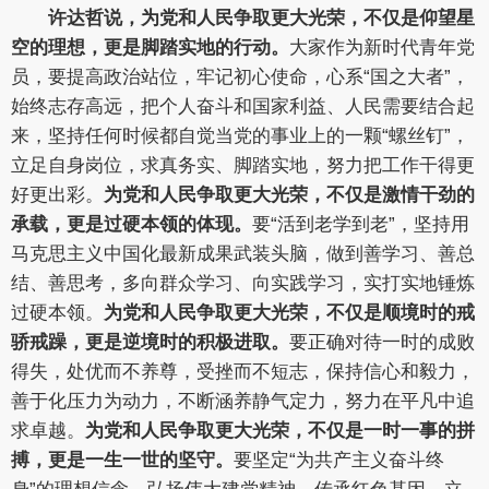
许达哲说，
为党和人民争取更大光荣，不仅是仰望星
空的理想，更是脚踏实地的行动。
大家作为新时代青年党
员，要提高政治站位，牢记初心使命，心系“国之大者”，
始终志存高远，把个人奋斗和国家利益、人民需要结合起
来，坚持任何时候都自觉当党的事业上的一颗“螺丝钉”，
立足自身岗位，求真务实、脚踏实地，努力把工作干得更
好更出彩。
为党和人民争取更大光荣，不仅是激情干劲的
承载，更是过硬本领的体现。
要“活到老学到老”，坚持用
马克思主义中国化最新成果武装头脑，做到善学习、善总
结、善思考，多向群众学习、向实践学习，实打实地锤炼
过硬本领。
为党和人民争取更大光荣，不仅是顺境时的戒
骄戒躁，更是逆境时的积极进取。
要正确对待一时的成败
得失，处优而不养尊，受挫而不短志，保持信心和毅力，
善于化压力为动力，不断涵养静气定力，努力在平凡中追
求卓越。
为党和人民争取更大光荣，不仅是一时一事的拼
搏，更是一生一世的坚守。
要坚定“为共产主义奋斗终