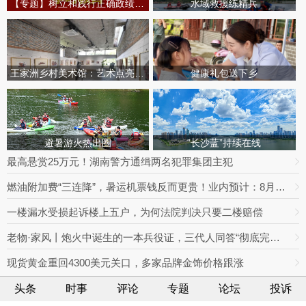
【专题】树立和践行正确政绩观学习教育
水域救援练精兵
王家洲乡村美术馆：艺术点亮田园乡村
健康礼包送下乡
避暑游火热出圈
“长沙蓝”持续在线
最高悬赏25万元！湖南警方通缉两名犯罪集团主犯
燃油附加费“三连降”，暑运机票钱反而更贵！业内预计：8月下旬将迎回落拐点
一楼漏水受损起诉楼上五户，为何法院判决只要二楼赔偿
老物·家风丨炮火中诞生的一本兵役证，三代人同答“彻底完成任务”
现货黄金重回4300美元关口，多家品牌金饰价格跟涨
头条
时事
评论
专题
论坛
投诉