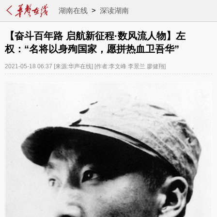
湖南在线
>
深读湖南
【奋斗百年路 启航新征程·数风流人物】左
权：“名将以身殉国家，愿拼热血卫吾华”
2021-05-18 06:37
[来源:华声在线]
[作者:李文峰 李景兰 廖健翔]