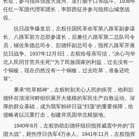
长征，参与指挥强渡大渡河、攻打腊子口等战斗。1936年
任红一军团代理军团长，率部西征并参与指挥山城堡战
役。
抗日战争爆发后，左权任国民革命军第八路军副参谋
长、八路军前方总部参谋长，后兼任八路军第二总队司令
员，辅佐朱德总司令、彭德怀副总司令，指挥八路军开展
抗日战争。1937年12月3日，左权给母亲写信，“决心与华
北人民同甘苦共生死”“为了民族国家的利益，过去没有一
个铜板，现在仍然没有一个铜板，过去吃草，准备还吃
草”。
秉承“吃草精神”，左权时刻关心人民的疾苦，他和彭
德怀在清漳河畔组织展开大规模的军民生产自救运动。深
厚的群众基础，成为我军粉碎日寇“扫荡”的重要保障，给
侵略者以沉重打击，创建并巩固华北根据地。
1940年8月，左权协助彭德怀组织指挥威震中外的“百
团大战”，毙伤俘日伪军4万余人。1941年11月，左权指挥