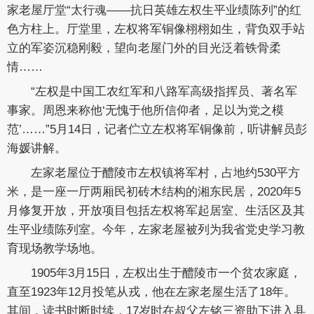
家老屋厅堂“太行魂——抗日英雄左权生平业绩陈列”的红
色方柱上。厅堂里，左权将军铜像栩栩如生，背负双手站
立的军姿沉稳刚毅，望向老屋门外的目光泛着铁骨柔
情……
“左权是中国工农红军和八路军高级指挥员、著名军
事家。周恩来称他‘无愧于他所信仰者，足以为党之模
范’……”5月14日，记者伫立左权将军铜像前，听讲解员彭
海媛讲解。
左家老屋位于醴陵市左权镇将军村，占地约530平方
米，是一座一厅两厢民初砖木结构的湘东民居，2020年5
月修复开放，开放项目包括左权将军起居室、生活区及其
生平业绩陈列室。今年，左家老屋被列为我省党史学习教
育现场教学场地。
1905年3月15日，左权出生于醴陵市一个贫农家庭，
直至1923年12月投笔从戎，他在左家老屋生活了18年。
其间，读书时断时续，17岁时在叔父左铭三资助下进入县