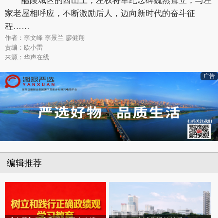
醴陵城区的西山上，左权将军纪念碑巍然耸立，与左
家老屋相呼应，不断激励后人，迈向新时代的奋斗征
程……
作者：李文峰 李景兰 廖健翔
责编：欧小雷
来源：华声在线
广告
编辑推荐