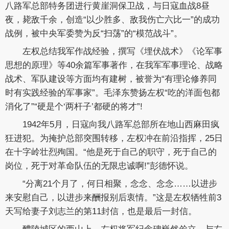
八路军总部特务团进行黄崖洞保卫战，与日寇血战8昼
夜，毙敌千余，创造“以少胜多、敌我伤亡六比一”的成功
战例，被中央军委赞为反“扫荡”的“模范战斗”。
左权总结我军作战经验，撰写《埋伏战术》《论军事
思想的原理》等40余篇军事著作，在我军军事理论、战略
战术、军队建设等方面均有建树，被誉为“有理论修养同
时有实践经验的军事家”。毛泽东赞扬左权“吃的洋面包都
消化了”“硬是个‘两杆子’都硬的将才”!
1942年5月，日寇向我八路军总部所在地山西麻田疯
狂进犯。为掩护总部突围转移，左权冲在前沿指挥，25日
在十字岭壮烈殉国。“他是死于自己的职守，死于自己的
岗位，死于对革命队伍的无限忠诚啊!”彭德怀说。
“分离21个月了，何日相聚，念念、念念……以进步
来安慰自己，以进步来酬报别后衷情。”这是左权牺牲前3
天写给妻子刘志兰的第11封信，也是最后一封信。