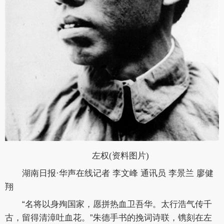
左权(资料图片)
湖南日报·华声在线记者 李文峰
通讯员 李景兰 廖健
翔
“名将以身殉国家，愿拼热血卫吾华。太行浩气传千
古，留得清漳吐血花。”朱德手书的挽词诗联，镌刻在左