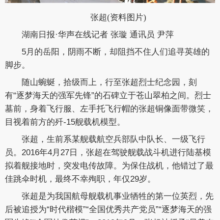
张超(资料图片)
湖南日报·华声在线记者 张璇 通讯员 尹萍
5月的岳阳，阴雨不断，却阻挡不住人们追寻英雄的
脚步。
随山蜿蜒，拾级而上，行至张超烈士纪念园，刻
有“逐梦海天的强军先锋”的石碑立于苍山翠柏之间。烈士
墓前，身着飞行服、左手托飞行帽的张超铜像面带微笑，
目视着前方的歼-15舰载机模型。
张超，生前系某舰载航空兵部队中队长、一级飞行
员。2016年4月27日，张超在驾驶舰载战斗机进行陆基模
拟着舰接地时，突发电传故障。为保住战机，他错过了最
佳跳伞时机，最终不幸殉职，年仅29岁。
张超是为我国航母舰载机事业牺牲的第一位英烈，先
后被追授为“时代楷模”“全国优秀共产党员”“逐梦海天的强