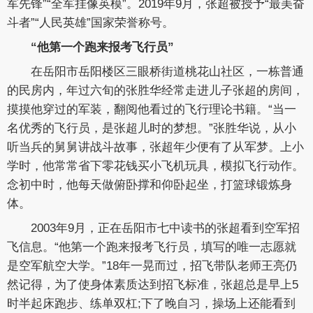
军先锋”“全军挂像英模”。2019年9月，张超被授予“最美奋
斗者”“人民英雄”国家荣誉称号。
“他第一个跑来报考飞行员”
在岳阳市岳阳楼区三眼桥街道桃花山社区，一栋普通
的民房内，年过六旬的张胜华经常走进儿子张超的房间，
摸摸他穿过的军装，翻阅他看过的飞行理论书籍。“当一
名优秀的飞行员，是张超儿时的梦想。”张胜华说，从小
听当兵的舅舅讲战斗故事，张超年少便有了从军梦。上小
学时，他常常省下零花钱买小飞机玩具，模拟飞行动作。
念初中时，他每天做俯卧撑和仰卧起坐，打篮球锻炼身
体。
2003年9月，正在岳阳市七中读书的张超看到空军招
飞信息。“他第一个跑来报考飞行员，填写的唯一志愿就
是空军航空大学。”18年一晃而过，招飞带队老师王亮仍
然记得，为了使身体素质达到招飞标准，张超总是早上5
时半起床跑步、练单双杠;下了晚自习，操场上还能看到