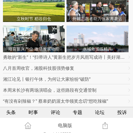
立秋时节 稻谷归仓
外籍志愿者助力张家界暑运
培育新兴产业 激活发展动能
水域救援练精兵
勇敢的“新生”！“扫帚诗人”黄新生把岁月风雨写成诗丨美好湖南推荐官
八月首周收官，湘股科技股强势修复
湘江论见丨银行午休，为何让大家纷纷“破防”
本周末长沙有两场演唱会，这些路段有交通管制
“有没有剁辣椒？” 蔡皋奶奶渥太华领奖念叨“想吃辣椒”
头条
时事
评论
专题
论坛
投诉
电脑版