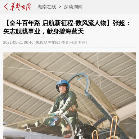
湖南在线
>
深读湖南
【奋斗百年路 启航新征程·数风流人物】张超：
矢志舰载事业，献身碧海蓝天
2021-05-21 06:46
[来源:华声在线]
[作者:张璇 尹萍]