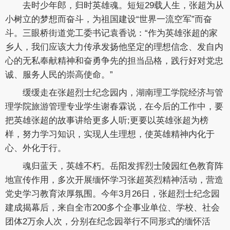
去时少年郎，归时英雄魂。短短29载人生，张超为从
小树立的梦想而奋斗，为祖国建设“世界一流空军”而奋
斗。三眼桥街道党工委书记袁香说：“作为英雄张超的家
乡人，我们应该大力传承发扬他坚定的理想信念、发自内
心的无私奉献精神和奋勇争先的担当品格，践行好对党忠
诚、服务人民的崇高使命。”
缓缓走在张超烈士纪念园内，湖南理工学院经济与管
理学院旅游管理专业学生谢春霖说，在今后的工作中，要
把英雄张超的故事讲给更多人听;更要以英雄张超为榜
样，努力学习知识，实现人生理想，使英雄精神内化于
心、外化于行。
魂归蓝天，英雄不朽。岳阳发挥烈士陵园红色教育阵
地宣传作用，多次开展缅怀学习张超英烈精神活动，营造
党史学习教育浓厚氛围。今年3月26日，张超烈士纪念园
建成揭幕后，来自全市200多个企事业单位、学校、社会
团体2万余人次，分别在纪念园举行不同形式的缅怀活