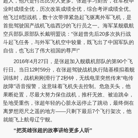
超人，他只是付出比旁人更多。张超学习刻苦，在军校毕
业时成绩全优，历次改装成绩全优，综合考评成绩全优。
他飞过8型战机，数十次带弹紧急起飞驱离外军飞机，是
首批驾驶国产战机飞临西沙的飞行员之一。海军某舰载航
空兵部队原部队长戴明盟说：“张超曾先后20多次执行战
斗起飞任务，与外军飞机空中较量，既飞出了中国军队的
自信，也飞出了伟大祖国的尊严!”
2016年4月27日，是张超加入舰载机部队的第90个飞
行日。当日12时59分，在张超驾驶战机执行陆基模拟着舰
训练时，战机刚刚滑行了2秒钟，无线电里突然传来“电传
故障”语音报警，这意味着飞机失去控制。危急关头，他
果断处置，尽最大努力保住战机，推杆无效、被迫跳伞，
坠地受重伤，张超年轻的心脏永远停止了跳动，最终倒在
离梦想咫尺之遥的地方——只剩下最后7个飞行架次，他
就能飞上航母辽宁舰。
“把英雄张超的故事讲给更多人听”