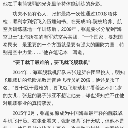
他在手电筒微弱的光亮里坚持体能训练的身影。
功夫不负有心人。张超最终一次性通过100多项体
检，顺利拿到招飞入伍通知书。在完成4年院校培养、航
空兵训练基地一年训练后，2009年，张超要求分配到“海
空卫士”王伟所在的海军航空兵某团。“一个国家，要想国
泰民安，最重要的一个方面就是要有强大的国防力量，特
别是空中力量……”他在笔记本上写道。
“要干就干最难的，要飞就飞舰载机”
2014年，海军舰载机部队来张超所在团里挑人，明知
飞舰载机的危险系数是普通飞行员的20倍，他还是报了
名。“要干就干最难的，要飞就飞舰载机!”看着还不到1岁
的女儿，张超的妻子张亚不想让他去，却也深知拦不住他
对舰载事业的真情挚爱。
2015年3月，张超如愿成为中国海军最年轻的舰载战
斗机飞行员。在张亚看来，张超极具飞行天赋，但他不是