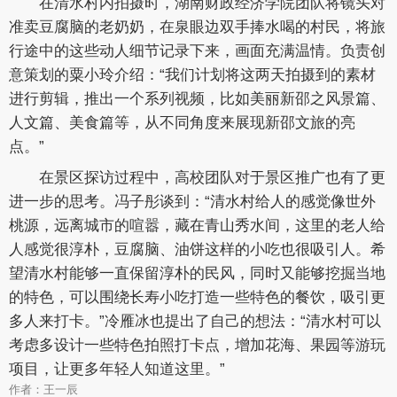
在清水村内拍摄时，湖南财政经济学院团队将镜头对
准卖豆腐脑的老奶奶，在泉眼边双手捧水喝的村民，将旅
行途中的这些动人细节记录下来，画面充满温情。负责创
意策划的粟小玲介绍：“我们计划将这两天拍摄到的素材
进行剪辑，推出一个系列视频，比如美丽新邵之风景篇、
人文篇、美食篇等，从不同角度来展现新邵文旅的亮
点。”
在景区探访过程中，高校团队对于景区推广也有了更
进一步的思考。冯子彤谈到：“清水村给人的感觉像世外
桃源，远离城市的喧嚣，藏在青山秀水间，这里的老人给
人感觉很淳朴，豆腐脑、油饼这样的小吃也很吸引人。希
望清水村能够一直保留淳朴的民风，同时又能够挖掘当地
的特色，可以围绕长寿小吃打造一些特色的餐饮，吸引更
多人来打卡。”冷雁冰也提出了自己的想法：“清水村可以
考虑多设计一些特色拍照打卡点，增加花海、果园等游玩
项目，让更多年轻人知道这里。”
作者：王一辰