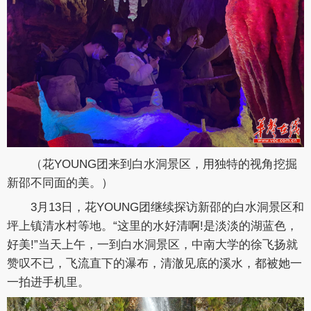
（
花YOUNG团来到白水洞景区，用独特的视角挖掘
新邵不同面的美。
）
3月13日，花YOUNG团继续探访新邵的白水洞景区和
坪上镇清水村等地。“这里的水好清啊!是淡淡的湖蓝色，
好美!”当天上午，一到白水洞景区，中南大学的徐飞扬就
赞叹不已，飞流直下的瀑布，清澈见底的溪水，都被她一
一拍进手机里。