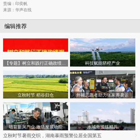
责编：印奕帆
来源：华声在线
编辑推荐
【专题】树立和践行正确政绩观学习教育
科技赋能脐橙产业
立秋时节 稻谷归仓
外籍志愿者助力张家界暑运
培育新兴产业 激活发展动能
水域救援练精兵
立秋时节暑雨交织，湖南暴雨预警位居全国第五