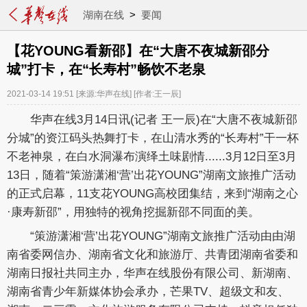
湖南在线
>
要闻
【花YOUNG看新邵】在“大唐不夜城新邵分
城”打卡，在“长寿村”畅饮不老泉
2021-03-14 19:51
[来源:华声在线]
[作者:王一辰]
华声在线3月14日讯(记者 王一辰)在“大唐不夜城新邵
分城”的资江码头热舞打卡，在山清水秀的“长寿村”干一杯
不老神泉，在白水洞瀑布演绎土味剧情......3月12日至3月
13日，随着“策游潇湘‘营’出花YOUNG”湖南文旅推广活动
的正式启幕，11支花YOUNG高校团集结，来到“湖南之心
·康寿新邵”，用独特的视角挖掘新邵不同面的美。
“策游潇湘‘营’出花YOUNG”湖南文旅推广活动由由湖
南省委网信办、湖南省文化和旅游厅、共青团湖南省委和
湖南日报社共同主办，华声在线股份有限公司、新湖南、
湖南省青少年新媒体协会承办，芒果TV、超级文和友、