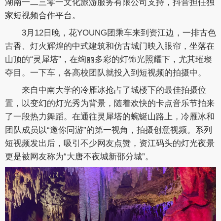
湖南一二三零一文化旅游服务有限公司支持，抖音担任独
家短视频合作平台。
3月12日晚，花YOUNG团乘车来到资江边，一排古色
古香、灯火辉煌的中式建筑和仿古城门映入眼帘，坐落在
山顶的“灵犀塔”，在绚丽多彩的灯饰光照耀下，尤其璀璨
夺目。一下车，各高校团队就投入到短视频的拍摄中。
来自中南大学的冷雁冰抢占了城楼下的最佳拍摄位
置，以变幻的灯光秀为背景，随着欢快的卡点音乐节拍来
了一段热力舞蹈。在通往灵犀塔的蜿蜒山路上，冷雁冰和
团队成员以“邀你同游”的第一视角，拍摄创意视频。系列
短视频发出后，吸引不少网友点赞，资江码头的灯光夜景
更是被网友称为“大唐不夜城新邵分城”。