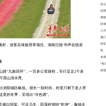
这么
信用
勇敢
好湖
八月
湘江
列车
镇田溪村，游客在体验滑草项目。
湖南日报·华声在线首
同
本周
隆
“有
发现
山路“九曲回环”，一百多公里路程，车行足足2个多
可谓山清水秀。
比浏阳城区略低。很长一段时间，村里只剩下老人带
这里的冬季，呈现出“冷色调”。
庄难以招架。可这几年，田溪村倒转“乾坤”，像抽水