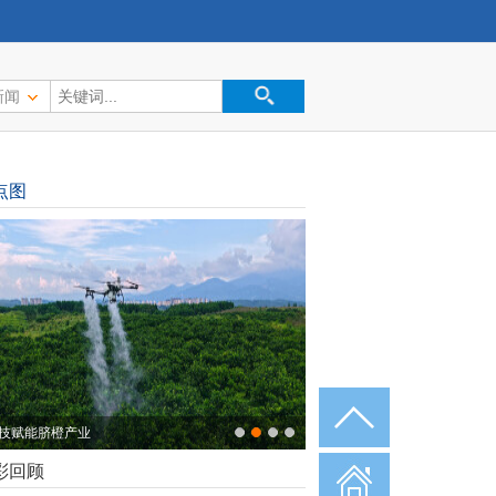
新闻
点图
秋时节 稻谷归仓
彩回顾