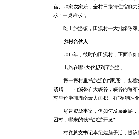
宿、20家农家乐，全村日接待住宿能力
求”“一桌难求”。
吃上旅游饭，田溪村一大批像陈家
乡村合伙人
2015年，彼时的田溪村，正面临
出路在哪?大伙想到了旅游。
捋一捋村里搞旅游的“家底”，也
馈赠——西溪磐石大峡谷，峡谷内遍布
村里还坐拥湖南最大面积、有“植物活
尽管资源丰富，但如何发展旅游，
困村，哪来的钱搞旅游开发?
村党总支书记李纪煌脑子活，提议