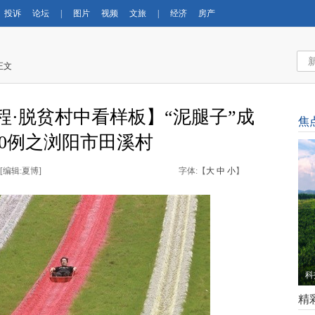
投诉
论坛
|
图片
视频
文旅
|
经济
房产
正文
程·脱贫村中看样板】“泥腿子”成
焦
0例之浏阳市田溪村
 [
编辑:夏博
]
字体:【
大
中
小
】
立
精