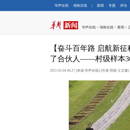
华声在线
湖南在线
|
新闻
专题
评论
华声在线
>
湖南在线
>
要闻
> 
【奋斗百年路 启航新征
了合伙人——村级样本3
2021-02-04 06:27
[
来源:华声在线
] [
作者:邢骁 王文隆
]