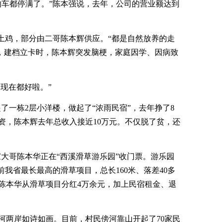
的车都停满了。”陈本强说，去年，公司的营业额达到
。
的土鸡，部分由二哥陈本辉供应。“都是自然放养的走
4年，建档立卡时，陈本辉突发脑梗，家庭因学、因病致
，现在都好啦。”
起了一栋2层小洋楼，做起了“浓雨民宿”，去年挣了8
资，陈本辉去年总收入接近10万元。不仅脱了贫，还
陈家大哥陈本华正在“西溪滑草游乐园”收门票。游乐园
前我省最长最高的滑草项目，总长160米、落差40多
陈本华从滑草项目分红4万余元，加上民宿租金、退
河两岸如诗如画。目前，村民傍河靠山开起了70家民