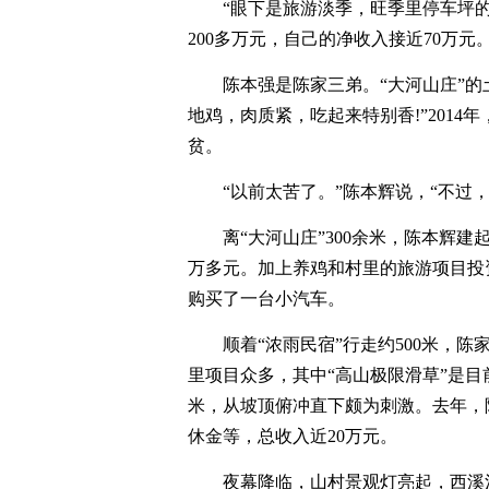
“眼下是旅游淡季，旺季里停车坪
200多万元，自己的净收入接近70万元
陈本强是陈家三弟。“大河山庄”
地鸡，肉质紧，吃起来特别香!”201
贫。
“以前太苦了。”陈本辉说，“不过
离“大河山庄”300余米，陈本辉建
万多元。加上养鸡和村里的旅游项目投
购买了一台小汽车。
顺着“浓雨民宿”行走约500米，
里项目众多，其中“高山极限滑草”是目
米，从坡顶俯冲直下颇为刺激。去年，
休金等，总收入近20万元。
夜幕降临，山村景观灯亮起，西溪