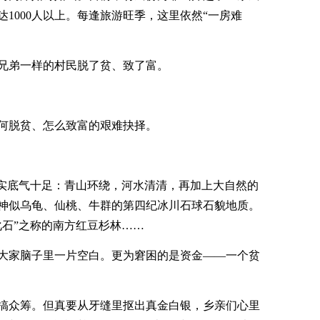
达1000人以上。每逢旅游旺季，这里依然“一房难
兄弟一样的村民脱了贫、致了富。
如何脱贫、怎么致富的艰难抉择。
着实底气十足：青山环绕，河水清清，再加上大自然的
神似乌龟、仙桃、牛群的第四纪冰川石球石貌地质。
化石”之称的南方红豆杉林……
大家脑子里一片空白。更为窘困的是资金——一个贫
搞众筹。但真要从牙缝里抠出真金白银，乡亲们心里