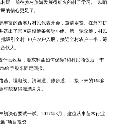
名村民，前往乡村旅游发展得红火的村子学习。“以咱
村民的信心更足了。
游资源丰富的西溪片村民代表开会，邀请乡贤、在外打拼
并选出了景区建设筹备领导小组。第一轮众筹，村民
，首批吸引全村110户农户入股，接近全村农户一半，筹
业合伙人。
能没什么收益，股东利益如何保障?和村民商议后，李
0%给予股东固定回报。
路基、埋电线、清河道、修步道……接下来的1年多
村容村貌整得漂漂亮亮。
初决心要试一试。2017年3月，这位从事苗木行业
乐园”项目投资。