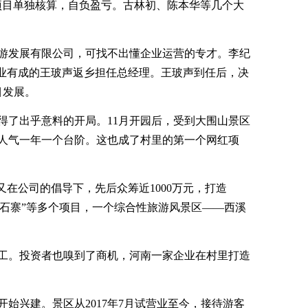
项目单独核算，自负盈亏。古林初、陈本华等几个大
游发展有限公司，可找不出懂企业运营的专才。李纪
事业有成的王玻声返乡担任总经理。王玻声到任后，决
目发展。
得了出乎意料的开局。11月开园后，受到大围山景区
人气一年一个台阶。这也成了村里的第一个网红项
又在公司的倡导下，先后众筹近1000万元，打造
“磐石寨”等多个项目，一个综合性旅游风景区——西溪
工。投资者也嗅到了商机，河南一家企业在村里打造
始兴建。景区从2017年7月试营业至今，接待游客