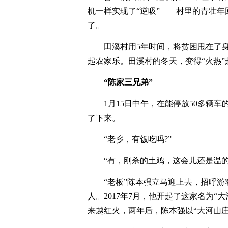
机一样实现了“逆吸”——村里的青壮
了。
田溪村用5年时间，将贫困甩在了
起农家乐。田溪村的冬天，变得“火热”
“陈家三兄弟”
1月15日中午，在能停放50多辆
了下来。
“老乡，有饭吃吗?”
“有，刚杀的土鸡，这会儿还是温的
“老板”陈本强立马迎上去，招呼游
人。2017年7月，他开起了这家名为
来越红火，两年后，陈本强以“大河山