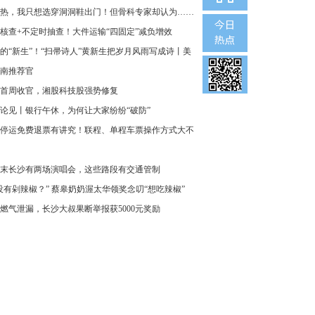
热，我只想选穿洞洞鞋出门！但骨科专家却认为……
核查+不定时抽查！大件运输“四固定”减负增效
的“新生”！“扫帚诗人”黄新生把岁月风雨写成诗丨美
南推荐官
首周收官，湘股科技股强势修复
论见丨银行午休，为何让大家纷纷“破防”
停运免费退票有讲究！联程、单程车票操作方式大不
末长沙有两场演唱会，这些路段有交通管制
没有剁辣椒？” 蔡皋奶奶渥太华领奖念叨“想吃辣椒”
燃气泄漏，长沙大叔果断举报获5000元奖励