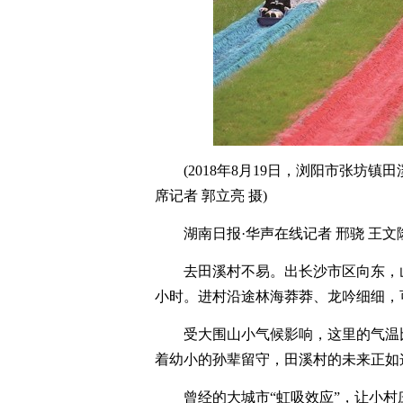
(2018年8月19日，浏阳市张坊
席记者 郭立亮 摄)
湖南日报·华声在线记者 邢骁 王文
去田溪村不易。出长沙市区向东，
小时。进村沿途林海莽莽、龙吟细细，
受大围山小气候影响，这里的气温
着幼小的孙辈留守，田溪村的未来正如
曾经的大城市“虹吸效应”，让小村