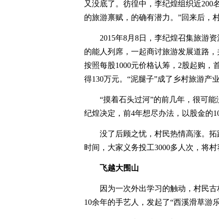
又没底了。彷徨中，李纪煌组织近200
的旅游禀赋，的确有潜力。”回来后，
2015年8月8日，李纪煌召集旅
的能人列席，一起商讨旅游发展道路，
按照每股1000元价格认筹，2股起购
得130万元。“泥腿子”成了乡村旅游产
“摸着石头过河”的前几年，很可
纪煌决定，前4年想尽办法，以股金的1
没了后顾之忧，村民热情高涨。拓
时间，大家义务投工3000多人次，将
飞越大围山
因为一次外出学习的触动，村民古林
10余年的手艺人，发起了“西溪滑草游