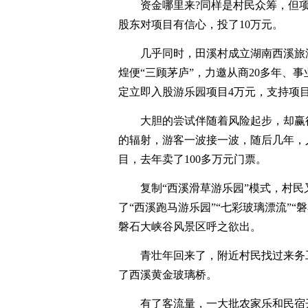
资金哪里来?同样是村民众筹，但
股东对项目有信心，投了10万元。
几乎同时，田溪村成立湖南西溪旅
煌便“三顾茅庐”，力邀从商20多年、
定立即入股游乐园项目4万元，支持项
大胆的尝试伴随着风险起步，却赢
的辐射，游客一波接一波，随后几年，
目，去年卖了100多万元门票。
复制“西溪滑草游乐园”模式，村民
了“西溪跑马游乐园”“七彩玻璃漂流”
磐石大峡谷风景区呼之欲出。
青壮年回来了，附近村民找过来务
了西溪黄金玻璃桥。
有了客流量，一大批农家乐和民宿开