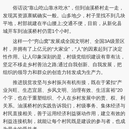
俗话说“靠山吃山靠水吃水”，但到油溪桥村走一走，
发现其资源禀赋确实一般。山多地少，村子里找不到几块
平地，村部就建在半山腰上;交通不便，目前，从新化县
城开车到油溪桥村仍需1个小时。
这样一个“穷山窝”发展成全国文明村、全国3A级景区
村，并拥有了上亿元的“大家业”，“人”的因素起到了决定
性作用。让人印象深刻的是，村级党组织建设有章有法，
坚定不移走乡村善治之路;通过自我创新、自我发展，把
组织的领导力和群众的创造力转发成为生产力。
推进脱贫攻坚与乡村振兴有机衔接，既在于紧扣“产
业兴旺、生态宜居、乡风文明、治理有效、生活富裕”20
个字，也在于重塑组织、个人在乡村发展中的责、权、利
关系。油溪桥村的实践告诉我们，村级事务、集体经济与
村民直接相关，善于运用经济利益驱动作用，建立有效的
利益连接机制，就能让每个村民既是建设的参与者，也成