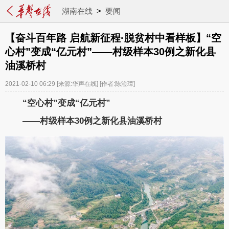
湖南在线
>
要闻
【奋斗百年路 启航新征程·脱贫村中看样板】“空
心村”变成“亿元村”——村级样本30例之新化县
油溪桥村
2021-02-10 06:29
[来源:华声在线]
[作者:陈淦璋]
“空心村”变成“亿元村”
——村级样本30例之新化县油溪桥村