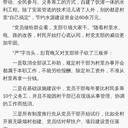
带动、全民参与、义务筹工的方式，自建了饮灌一体的水
利工程。除了安装管道的技术活儿请了人外，别的都是村
里“自己搞定”，节约水源建设资金达60余万元。
“党员做给群众看，支部引领大家干。”随着村里水、
电、路的改善，村民开始打心底认同，村党支部的威信更
加牢固。
“严”字当头，彭育晚又对支部班子砍了三板斧：
一是取消全部误工补助，规定村干部为村里办事开会
都属于本职工作，不能另给报酬。除定补工资外，不准从
村里再拿一分钱。
二是在基础设施建设中，党员干部每年要比村民多筹
10个义务工，并且不能因村干部已在现场从事管理、协调
的工作而抵消。
三是所有制度推行先从党员干部开始试行，比如全村
开展无吸烟村创建、党员结对帮扶户、项目建设责任落