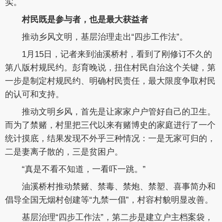
实。
村民既是参与者，也是最大获益者
推动乡风文明，基层治理走出“四步工作法”。
1月15日，记者来到油溪桥村，看到了刚修订不久的
第八版村规民约。彭育晚说，扭住村民自治这个关键，第
一步是制定村规民约、明确村民责任，最大限度争取村民
的认可和支持。
推动文明乡风，首先是让家家户户管好自己的卫生。
而为了禁赌，村里把三代以来有赌博史的家庭进行了一个
统计摸底，结果发现不外乎三种情况：一是无家可归的，
二是妻离子散的，三是贫困户。
“真是不看不知道，一看吓一跳。”
油溪桥村推动禁赌、禁毒、禁炮、禁塑、喜事简办和
倡导全国无烟村创建等“九禁一倡”，村容村貌明显改善。
基层治理“四步工作法”，第二步是建立户主档案袋，