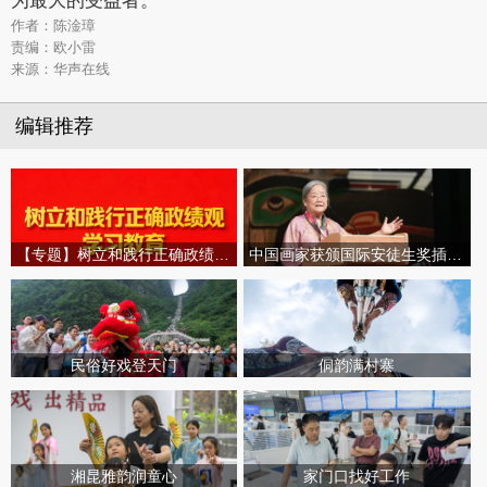
为最大的受益者。
作者：陈淦璋
责编：欧小雷
来源：华声在线
编辑推荐
【专题】树立和践行正确政绩观学习教育
中国画家获颁国际安徒生奖插画家奖
民俗好戏登天门
侗韵满村寨
湘昆雅韵润童心
家门口找好工作