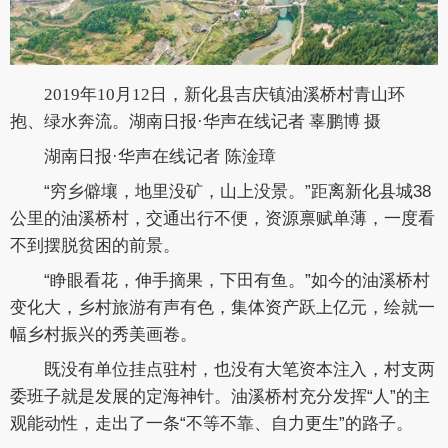
2019年10月12日，新化县吉庆镇油溪桥村青山环
抱、绿水奔流。
湖南日报·华声在线记者 辜鹏博 摄
湖南日报·华声在线记者 陈淦璋
“穷乡僻壤，地里没矿，山上没景。”距离新化县城38
公里的油溪桥村，交通出行不便，资源禀赋单薄，一度看
不到摆脱贫困的前景。
“睁眼看花，伸手摘果，下田有鱼。”如今的油溪桥村
变化大，乡村旅游有声有色，集体资产跃上亿元，绘就一
幅乡村振兴的秀美画卷。
既没有单位挂点驻村，也没有大笔资本注入，村支两
委班子就是发展的定海神针。油溪桥村充分发挥“人”的主
观能动性，走出了一条“不等不靠、自力更生”的路子。