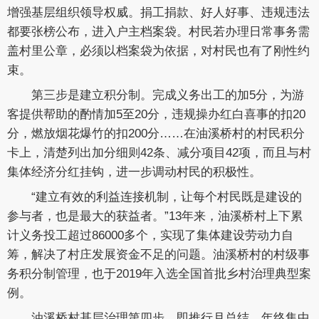
增强基层组织领导权威。捐工捐款、好人好事、违规违法
都要张榜公布，进入户主档案袋。村民若办理日常事务需
盖村里公章，必须以档案袋为依据，对村民也有了刚性约
束。
第三步是建立积分制。完成义务出工的加5分，为游
客提供帮助的酌情加5至20分，违规操办红白喜事的扣20
分，燃放烟花爆竹的扣200分……在油溪桥村的村民积分
卡上，清楚列出加分细则42条、减分项目42项，而且与村
集体经济分红挂钩，进一步调动村民的积极性。
“建立有效的利益连接机制，让每个村民既是建设的
参与者，也是最大的获益者。”13年来，油溪桥村上下累
计义务投工超过86000多个，实现了集体建设劳动力自
筹，解决了村庄发展资金不足的问题。油溪桥村的村级事
务积分制管理，也于2019年入选全国首批乡村治理典型案
例。
油溪桥村基层治理第四步，即推行月总结、年终集中