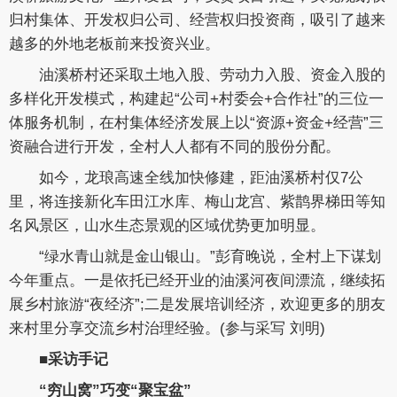
归村集体、开发权归公司、经营权归投资商，吸引了越来
越多的外地老板前来投资兴业。
油溪桥村还采取土地入股、劳动力入股、资金入股的
多样化开发模式，构建起“公司+村委会+合作社”的三位一
体服务机制，在村集体经济发展上以“资源+资金+经营”三
资融合进行开发，全村人人都有不同的股份分配。
如今，龙琅高速全线加快修建，距油溪桥村仅7公
里，将连接新化车田江水库、梅山龙宫、紫鹊界梯田等知
名风景区，山水生态景观的区域优势更加明显。
“绿水青山就是金山银山。”彭育晚说，全村上下谋划
今年重点。一是依托已经开业的油溪河夜间漂流，继续拓
展乡村旅游“夜经济”;二是发展培训经济，欢迎更多的朋友
来村里分享交流乡村治理经验。(参与采写 刘明)
■采访手记
“穷山窝”巧变“聚宝盆”