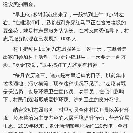
建设美丽南金。
“早上6点多钟我就出来了，一般搞到上午11点钟左
右。”在毗溪河畔，记者遇到身穿红马甲正在捡拾垃圾的
夏金花，她是村志愿服务队队长。在村支两委倡导下，村
志愿服务队现在已发展到100多人。
村里把每月1日定为志愿服务日。这一天，志愿者走
出家门参加村里活动。“边走边搞卫生，一天要走一两万
步。”夏金花说，“卫生搞好了人就更有精神。”
“每月农历逢三、逢八是村里赶集的日子。以前集市
垃圾遍地，污水横流，现在这种状况不见了。”志愿者既
是保洁员，也是环境卫生宣传员、劝导员，在他们影响
下，村民们逐渐形成爱护环境、讲究卫生的良好习惯。
结合文明志愿服务，村里动员全体村民开展以美化环
境、垃圾整治为主要内容的人居环境提升行动，营造宜居
生态。2019年以来，累计清理陈年垃圾约120余吨，全村