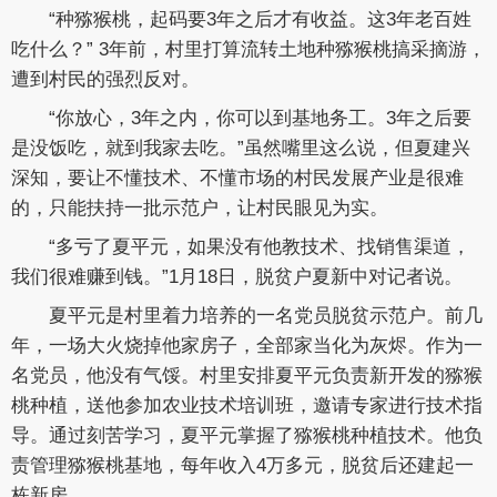
“种猕猴桃，起码要3年之后才有收益。这3年老百姓
吃什么？” 3年前，村里打算流转土地种猕猴桃搞采摘游，
遭到村民的强烈反对。
“你放心，3年之内，你可以到基地务工。3年之后要
是没饭吃，就到我家去吃。”虽然嘴里这么说，但夏建兴
深知，要让不懂技术、不懂市场的村民发展产业是很难
的，只能扶持一批示范户，让村民眼见为实。
“多亏了夏平元，如果没有他教技术、找销售渠道，
我们很难赚到钱。”1月18日，脱贫户夏新中对记者说。
夏平元是村里着力培养的一名党员脱贫示范户。前几
年，一场大火烧掉他家房子，全部家当化为灰烬。作为一
名党员，他没有气馁。村里安排夏平元负责新开发的猕猴
桃种植，送他参加农业技术培训班，邀请专家进行技术指
导。通过刻苦学习，夏平元掌握了猕猴桃种植技术。他负
责管理猕猴桃基地，每年收入4万多元，脱贫后还建起一
栋新房。