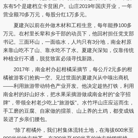
东有5个是建档立卡贫困户。山庄2019年国庆开业，一年
营业额70多万元，每股分红1万多元。
夏建兴以前在外做木材和工程生意，每年能挣100多
万元。在村里长辈和乡干部的动员下，他回村担任党支部
书记。三面环山，一面临水，人均只有3分地，南金村原
来靠山吃不了山、靠水吃不了水。夏建兴深知，仅靠传统
种植业行不通，脱贫致富必须寻找新路。
2017年，南金村办起柑橘采摘节，每公斤2元多的柑
橘被游客们抢购一空。见过世面的夏建兴从中嗅出商机
——利用旅游带动特色产业开发。他决定趁热打铁，利用
南金村的好山好水，把水果采摘游做成南金村的“金字招
牌”，带领全村老少吃上“旅游饭”。水竹坪山庄应运而生，
手工磨的豆腐、自家做的擂茶、山上养的土鸡，都变成钱
装进了乡亲们腰包。
“除了柑橘外，我们村集体流转土地，在海拔600米至