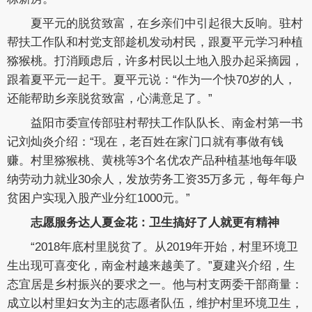
夏平元的脱贫致富，在乡亲们中引起很大反响。驻村
帮扶工作队和村党支部趁机发动村民，跟夏平元学习种植
猕猴桃。打消顾虑后，许多村民以土地入股办起采摘园，
跟着夏平元一起干。夏平元说：“作为一个快70岁的人，
还能帮助乡亲脱贫致富，心满意足了。”
益阳市委宣传部驻村帮扶工作队队长、南金村第一书
记刘灿炎介绍：“现在，老百姓在家门口就有事做有钱
赚。村里猕猴桃、黄桃等3个名优农产品种植基地每年吸
纳劳动力就业30余人，发放劳务工资35万多元，每年每户
贫困户实现入股产业分红1000元。”
志愿服务达人夏金花：卫生搞好了人就更有精神
“2018年底村里脱贫了。从2019年开始，村里环境卫
生出现可喜变化，南金村越来越美了。”夏建兴介绍，生
态宜居是乡村振兴的要求之一。他与村支两委干部商量：
成立以村里妇女为主的志愿者队伍，维护村里环境卫生，