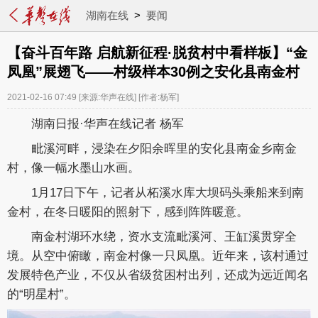
湖南在线
>
要闻
【奋斗百年路 启航新征程·脱贫村中看样板】“金
凤凰”展翅飞——村级样本30例之安化县南金村
2021-02-16 07:49
[来源:华声在线]
[作者:杨军]
湖南日报·华声在线记者 杨军
毗溪河畔，浸染在夕阳余晖里的安化县南金乡南金
村，像一幅水墨山水画。
1月17日下午，记者从柘溪水库大坝码头乘船来到南
金村，在冬日暖阳的照射下，感到阵阵暖意。
南金村湖环水绕，资水支流毗溪河、王缸溪贯穿全
境。从空中俯瞰，南金村像一只凤凰。近年来，该村通过
发展特色产业，不仅从省级贫困村出列，还成为远近闻名
的“明星村”。