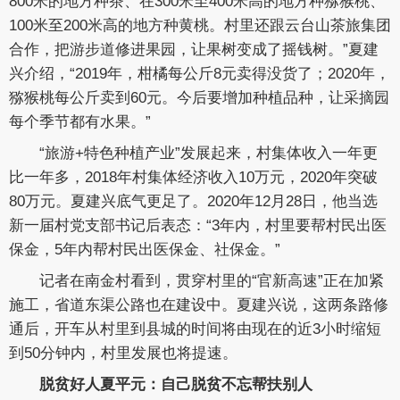
800米的地方种茶、在300米至400米高的地方种猕猴桃、
100米至200米高的地方种黄桃。村里还跟云台山茶旅集团
合作，把游步道修进果园，让果树变成了摇钱树。”夏建
兴介绍，“2019年，柑橘每公斤8元卖得没货了；2020年，
猕猴桃每公斤卖到60元。今后要增加种植品种，让采摘园
每个季节都有水果。”
“旅游+特色种植产业”发展起来，村集体收入一年更
比一年多，2018年村集体经济收入10万元，2020年突破
80万元。夏建兴底气更足了。2020年12月28日，他当选
新一届村党支部书记后表态：“3年内，村里要帮村民出医
保金，5年内帮村民出医保金、社保金。”
记者在南金村看到，贯穿村里的“官新高速”正在加紧
施工，省道东渠公路也在建设中。夏建兴说，这两条路修
通后，开车从村里到县城的时间将由现在的近3小时缩短
到50分钟内，村里发展也将提速。
脱贫好人夏平元：自己脱贫不忘帮扶别人