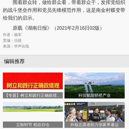
围着群众转，做给群众看，带着群众干，发挥党组织
的战斗堡垒作用和党员先锋模范作用，这是南金村蝶变带
给我们的启示。
原载《湖南日报》（2021年2月16日02版）
作者：杨军
责编：伍镆
来源：华声在线
编辑推荐
【专题】树立和践行正确政绩观学习教育
科技赋能脐橙产业
立秋时节 稻谷归仓
外籍志愿者助力张家界暑运