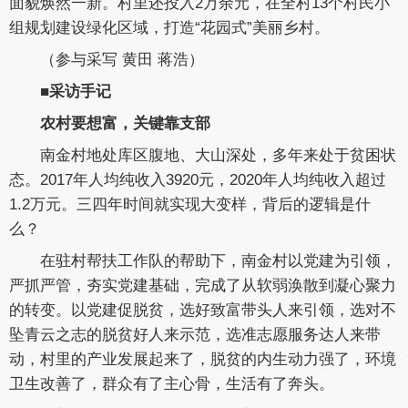
面貌焕然一新。村里还投入2万余元，在全村13个村民小
组规划建设绿化区域，打造“花园式”美丽乡村。
（参与采写 黄田 蒋浩）
■采访手记
农村要想富，关键靠支部
南金村地处库区腹地、大山深处，多年来处于贫困状
态。2017年人均纯收入3920元，2020年人均纯收入超过
1.2万元。三四年时间就实现大变样，背后的逻辑是什
么？
在驻村帮扶工作队的帮助下，南金村以党建为引领，
严抓严管，夯实党建基础，完成了从软弱涣散到凝心聚力
的转变。以党建促脱贫，选好致富带头人来引领，选对不
坠青云之志的脱贫好人来示范，选准志愿服务达人来带
动，村里的产业发展起来了，脱贫的内生动力强了，环境
卫生改善了，群众有了主心骨，生活有了奔头。