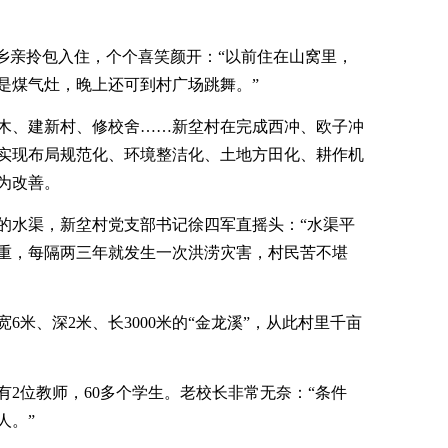
8户乡亲拎包入住，个个喜笑颜开：“以前住在山窝里，
是煤气灶，晚上还可到村广场跳舞。”
木、建新村、修校舍……新坌村在完成西冲、欧子冲
实现布局规范化、环境整洁化、土地方田化、耕作机
为改善。
的水渠，新坌村党支部书记徐四军直摇头：“水渠平
严重，每隔两三年就发生一次洪涝灾害，村民苦不堪
6米、深2米、长3000米的“金龙溪”，从此村里千亩
有2位教师，60多个学生。老校长非常无奈：“条件
人。”