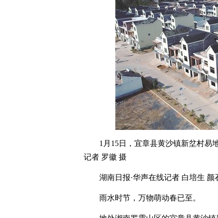
1月15日，宜章县黄沙镇新坌村易
记者 罗徽 摄
湖南日报·华声在线
记者 白培生 颜
雨水时节，万物萌动春已至。