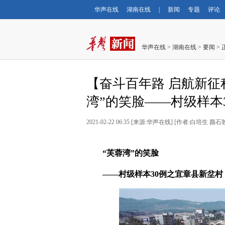
华声在线
湖南在线
|
新闻
专题
评论
华声在线
>
湖南在线
>
要闻
> 
【奋斗百年路 启航新征
湾”的笑脸——村级样本
2021-02-22 06:35
[
来源:华声在线
] [
作者:白培生 颜石
“芙蓉湾”的笑脸
——村级样本30例之宜章县新坌村