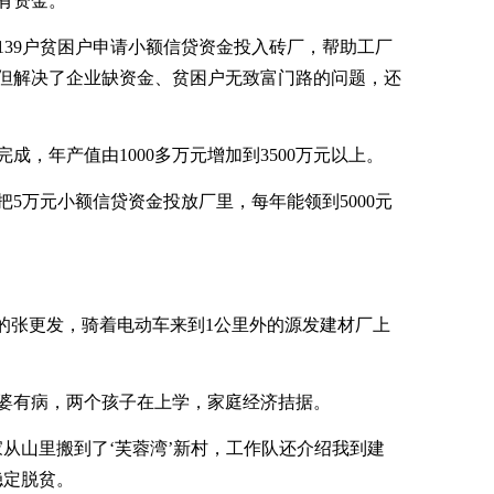
有资金。
139户贫困户申请小额信贷资金投入砖厂，帮助工厂
但解决了企业缺资金、贫困户无致富门路的问题，还
完成，年产值由1000多万元增加到3500万元以上。
5万元小额信贷资金投放厂里，每年能领到5000元
村的张更发，骑着电动车来到1公里外的源发建材厂上
婆有病，两个孩子在上学，家庭经济拮据。
从山里搬到了‘芙蓉湾’新村，工作队还介绍我到建
稳定脱贫。