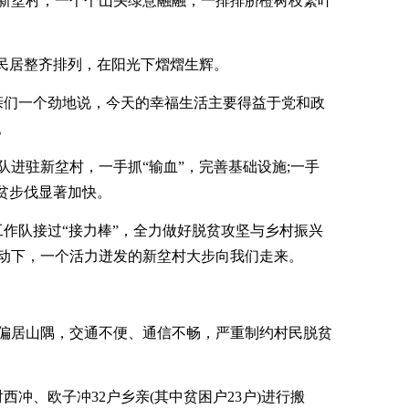
新坌村，一个个山头绿意融融，一排排脐橙树枝繁叶
南民居整齐排列，在阳光下熠熠生辉。
乡亲们一个劲地说，今天的幸福生活主要得益于党和政
。
作队进驻新坌村，一手抓“输血”，完善基础设施;一手
贫步伐显著加快。
扶工作队接过“接力棒”，全力做好脱贫攻坚与乡村振兴
动下，一个活力迸发的新坌村大步向我们走来。
偏居山隅，交通不便、通信不畅，严重制约村民脱贫
对西冲、欧子冲32户乡亲(其中贫困户23户)进行搬