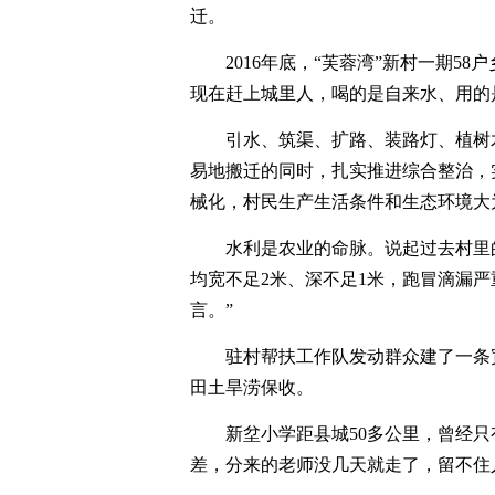
迁。
2016年底，“芙蓉湾”新村一期5
现在赶上城里人，喝的是自来水、用的
引水、筑渠、扩路、装路灯、植树
易地搬迁的同时，扎实推进综合整治，
械化，村民生产生活条件和生态环境大
水利是农业的命脉。说起过去村里
均宽不足2米、深不足1米，跑冒滴漏
言。”
驻村帮扶工作队发动群众建了一条宽
田土旱涝保收。
新坌小学距县城50多公里，曾经只
差，分来的老师没几天就走了，留不住