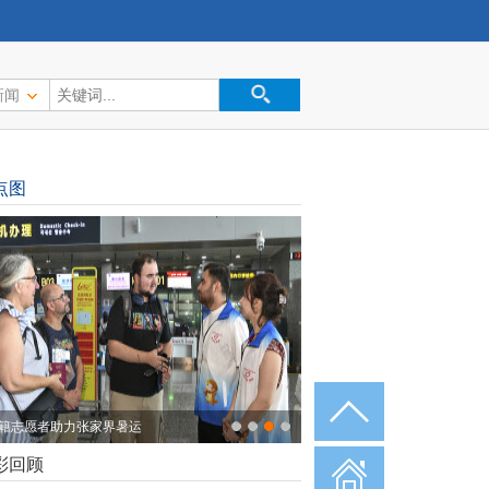
新闻
点图
籍志愿者助力张家界暑运
彩回顾