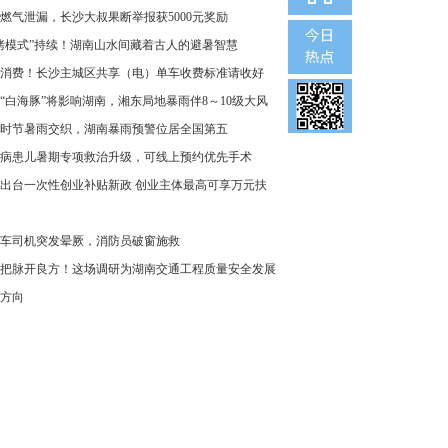
燃气泄漏，长沙大叔果断举报获5000元奖励
烤模式”持续！湖南山水间藏着古人的避暑智慧
消费！长沙主城区共享（电）单车收费标准请收好
“白海豚”将影响湖南，湘东局地暴雨伴8～10级大风
时节暑雨交织，湖南暴雨预警位居全国第五
病患儿暑期专项救治升级，可线上预约优先手术
出台一次性创业补贴新政 创业主体最高可享万元扶
车司机突发晕厥，消防员破窗施救
把脉开良方！这场调研为湖南交通工程质量安全发展
方向