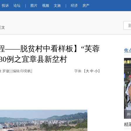
投诉
论坛
|
图片
视频
文旅
|
经济
房产
正文
程——脱贫村中看样板】“芙蓉
焦
30例之宜章县新坌村
敦 罗徽
] [
编辑:印奕帆
]
字体:【
大
中
小
】
外
精