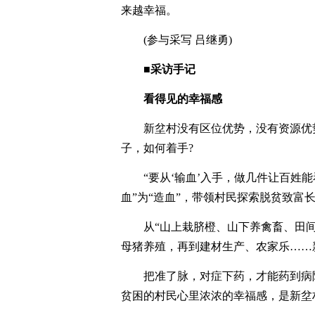
来越幸福。
(参与采写 吕继勇)
■采访手记
看得见的幸福感
新坌村没有区位优势，没有资源优
子，如何着手?
“要从‘输血’入手，做几件让百姓
血”为“造血”，带领村民探索脱贫致富
从“山上栽脐橙、山下养禽畜、田
母猪养殖，再到建材生产、农家乐……
把准了脉，对症下药，才能药到病
贫困的村民心里浓浓的幸福感，是新坌