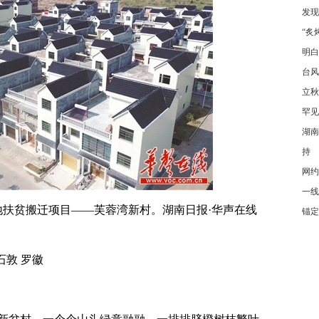
发现
“炙
明白
台风
立秋
罕见
湖南
持
网约
一线
地扶贫搬迁项目——芙蓉湾新村。
湖南日报·华声在线
锚定
石敦 罗徽