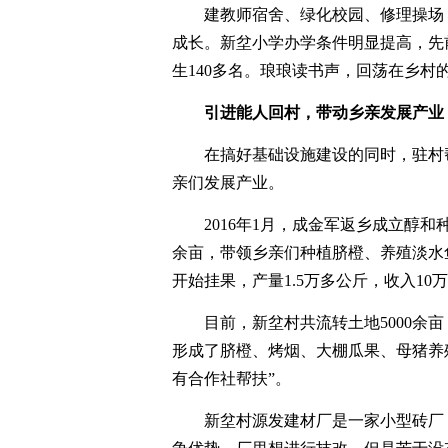
建教师宿舍、绿化校园、修理操场
成长。新坌小学办学条件明显提高，先
生140多名。琅琅读书声，回荡在乡村
引进能人回村，带动乡亲发展产业
在搞好基础设施建设的同时，驻村
亲们发展产业。
2016年1月，成金军返乡成立醇和
余亩，带领乡亲们种植脐橙、养殖淡水
开始挂果，产量1.5万多公斤，收入10
目前，新坌村共流转土地5000余
形成了脐橙、烤烟、大棚瓜果、母猪养
有合作社帮扶”。
新坌村源发建材厂是一家小型砖厂