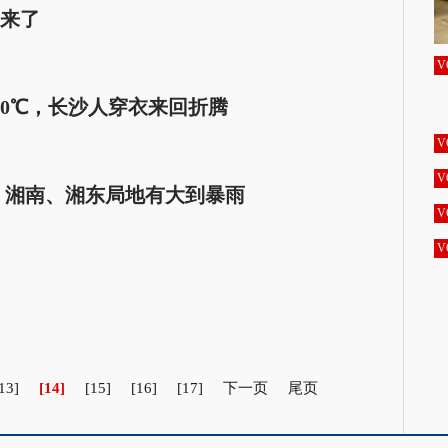
来了
V
10℃，长沙人穿衣来回折腾
V
V
 湘南、湘东局地有大到暴雨
V
V
13]
[14]
[15]
[16]
[17]
下一页
尾页