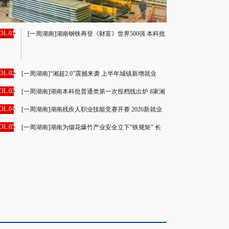
OL.01
[一周湖南]湖南钢铁再登《财富》世界500强 本科批
录取24.79万人
OL.02
[一周湖南]“湘超2.0”震撼来袭 上半年城镇新增就业
46.73万人
OL.03
[一周湖南]湖南本科批普通类第一次投档线出炉 8家湘
企上榜2026中国独角兽榜单
OL.04
[一周湖南]湖南残疾人职业技能竞赛开赛 2026新就业
群体网络晚会举行
OL.05
[一周湖南]湖南为烟花爆竹产业安全立下“铁规矩” 长
沙中考成绩揭晓