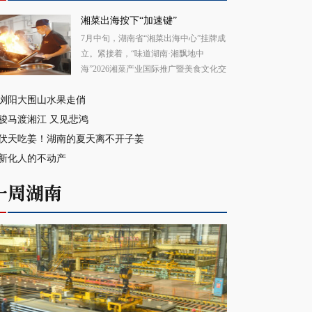
湘菜出海按下“加速键”
7月中旬，湖南省“湘菜出海中心”挂牌成
立。紧接着，“味道湖南·湘飘地中
海”2026湘菜产业国际推广暨美食文化交
流活动走进法国、意大利。
浏阳大围山水果走俏
骏马渡湘江 又见悲鸿
伏天吃姜！湖南的夏天离不开子姜
新化人的不动产