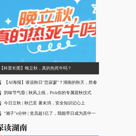
【科普长图】晚立秋，真的热死牛吗？
【AI海报】谁说秋日“悲寂寥”？湖南的秋天，胜春
朝！
韵味节气⑮ | 秋风上线，Pick你的专属迎秋仪式
今日立秋 | 秋已至 暑未消，安全知识记心上
“湘子”e分钟 | 党员超1亿了，我能早日成为其中一
员吗？