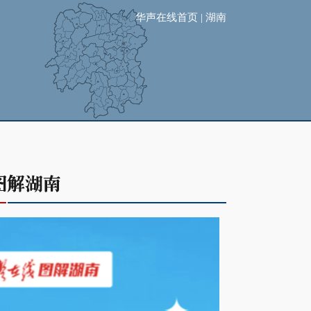
华声在线首页
|
湖南
未入秋这样养生
@长沙市民，今年你家免费燃气安检了吗
最高气