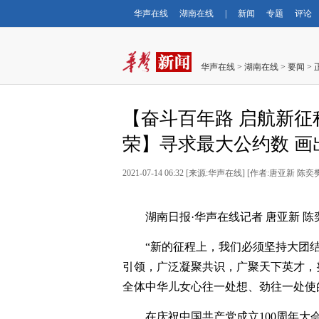
华声在线
湖南在线
|
新闻
专题
评论
华声在线
>
湖南在线
>
要闻
> 
【奋斗百年路 启航新征
荣】寻求最大公约数 画
2021-07-14 06:32
[
来源:华声在线
] [
作者:唐亚新 陈奕
湖南日报·华声在线记者 唐亚新 陈
“新的征程上，我们必须坚持大团
引领，广泛凝聚共识，广聚天下英才，
全体中华儿女心往一处想、劲往一处使
在庆祝中国共产党成立100周年