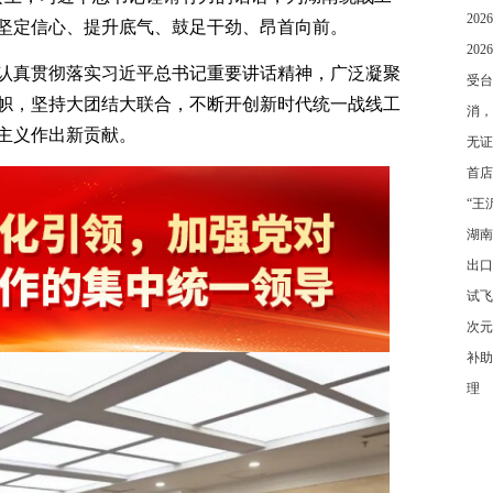
20
坚定信心、提升底气、鼓足干劲、昂首向前。
20
认真贯彻落实习近平总书记重要讲话精神，广泛凝聚
受台
帜，坚持大团结大联合，不断开创新时代统一战线工
消，
主义作出新贡献。
无证
首店
“王
湖南
出口
试飞
次元
补助
理