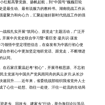
小红船高擎党旗、扬帆起航，到“中国号”巍巍巨轮
史是最生动、最有说服力的教科书。湖南统战工作从
强凝聚力和向心力，汇聚起做好新时代统战工作的强
一战线扎实开展“筑同心、跟党走”主题活动，广泛开
，开展中共党史联合学习暨“看巨变·凝共识·谋发
学习领悟中坚定理想信念，在奋发有为中践行初心使
望合作初心中更加坚定地听党话、跟党走，不断增进
的认同。
。在石家庄重温赶考“初心”，开展寻根思源、不忘初
各民主党派与中国共产党风雨同舟的风云岁月;从长沙
快速回升……近年来，省委统战部组织我省党外人士
成了心往一处想、劲往一处使、汗往一处流的生动局
“迎老乡、回故乡、建家乡”行动，举办海归论坛等品