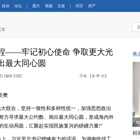
投诉
论坛
|
图片
视频
文旅
|
经济
房产
正文
程——牢记初心使命 争取更大光
焦
出最大同心圆
樊
] [
编辑:刘茜
]
字体:【
大
中
小
】
奕樊
结大联合，坚持一致性和多样性统一，加强思想政治
努力寻求最大公约数、画出最大同心圆，形成海内外
梅
的生动局面，汇聚起实现民族复兴的磅礴力量!”
精
大会上，习近平总书记铿锵有力的话语，为湖南统战工