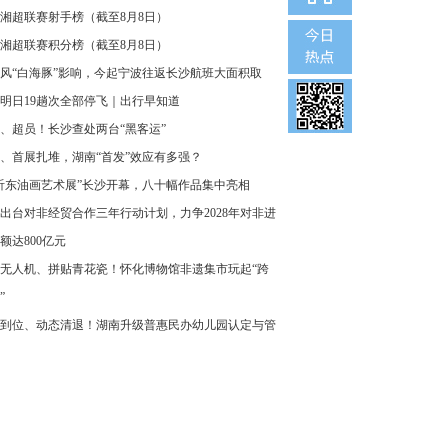
26湘超联赛射手榜（截至8月8日）
26湘超联赛积分榜（截至8月8日）
风“白海豚”影响，今起宁波往返长沙航班大面积取
明日19趟次全部停飞｜出行早知道
、超员！长沙查处两台“黑客运”
、首展扎堆，湖南“首发”效应有多强？
沂东油画艺术展”长沙开幕，八十幅作品集中亮相
出台对非经贸合作三年行动计划，力争2028年对非进
额达800亿元
无人机、拼贴青花瓷！怀化博物馆非遗集市玩起“跨
”
到位、动态清退！湖南升级普惠民办幼儿园认定与管